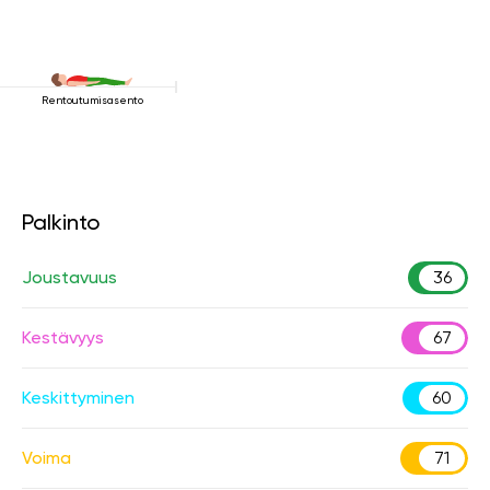
Rentoutumisasento
Palkinto
Joustavuus
36
Kestävyys
67
Keskittyminen
60
Voima
71