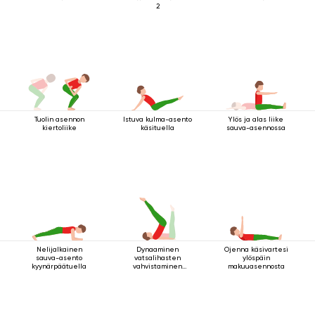
2
Tuolin asennon
Istuva kulma-asento
Ylös ja alas liike
kiertoliike
käsituella
sauva-asennossa
Nelijalkainen
Dynaaminen
Ojenna käsivartesi
sauva-asento
vatsalihasten
ylöspäin
kyynärpäätuella
vahvistaminen
makuuasennosta
makuuasennossa