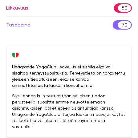
Liikkuvuus
50
Tasapaino
70
Unagrande YogaClub -sovellus ei sisällä eikä voi
sisältää terveyssuosituksia. Terveystieto on tarkoitettu
yleiseen tiedotukseen, eikä se korvaa
ammattitaitoista lääkärin konsultointia.
Siksi, ennen kuin teet mitään sellaisen tiedon
perusteella, suosittelemme neuvottelemaan
asianmukaisen lääketieteen asiantuntijan kanssa.
Unagrande YogaClub ei tarjoa lääkärin neuvoja. Käytät
tai luotat sovelluksen sisältöön täysin omalla
vastuullasi.