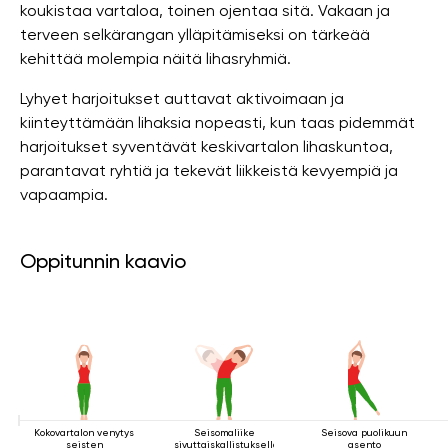
koukistaa vartaloa, toinen ojentaa sitä. Vakaan ja
terveen selkärangan ylläpitämiseksi on tärkeää
kehittää molempia näitä lihasryhmiä.
Lyhyet harjoitukset auttavat aktivoimaan ja
kiinteyttämään lihaksia nopeasti, kun taas pidemmät
harjoitukset syventävät keskivartalon lihaskuntoa,
parantavat ryhtiä ja tekevät liikkeistä kevyempiä ja
vapaampia.
Oppitunnin kaavio
Kokovartalon venytys
Seisomaliike
Seisova puolikuun
seisten
sivuttaiskallistuksella
asento