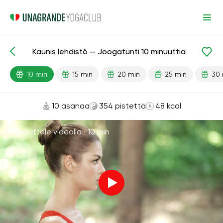
Kaunis lehdistö — Joogatunti 10 minuuttia
Valmiit oppitunnit
Lehdistö
10 min
15 min
20 min
25 min
30 
10 asanaa
354 pistettä
48 kcal
Harjoittele videolla ·
10 min