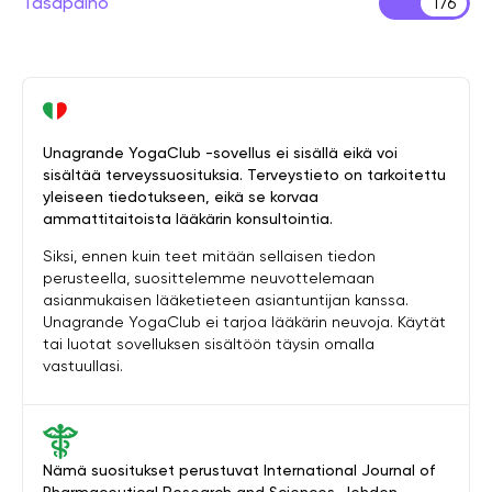
Tasapaino
176
Unagrande YogaClub -sovellus ei sisällä eikä voi
sisältää terveyssuosituksia. Terveystieto on tarkoitettu
yleiseen tiedotukseen, eikä se korvaa
ammattitaitoista lääkärin konsultointia.
Siksi, ennen kuin teet mitään sellaisen tiedon
perusteella, suosittelemme neuvottelemaan
asianmukaisen lääketieteen asiantuntijan kanssa.
Unagrande YogaClub ei tarjoa lääkärin neuvoja. Käytät
tai luotat sovelluksen sisältöön täysin omalla
vastuullasi.
Nämä suositukset perustuvat International Journal of