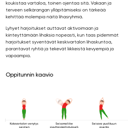
koukistaa vartaloa, toinen ojentaa sitä. Vakaan ja
terveen selkärangan ylläpitämiseksi on tärkeää
kehittää molempia näitä lihasryhmiä.
Lyhyet harjoitukset auttavat aktivoimaan ja
kiinteyttämään lihaksia nopeasti, kun taas pidemmät
harjoitukset syventävät keskivartalon lihaskuntoa,
parantavat ryhtiä ja tekevät liikkeistä kevyempiä ja
vapaampia.
Oppitunnin kaavio
Kokovartalon venytys
Seisomaliike
Seisova puolikuun
seisten
sivuttaiskallistuksella
asento