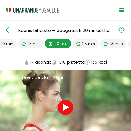
Kaunis lehdistö — Joogatunti 20 minuuttia
Valmiit oppitunnit
Lehdistö
10 min
15 min
20 min
25 min
30 min
17 asanaa
1018 pistettä
135 kcal
Harjoittele videolla ·
20 min