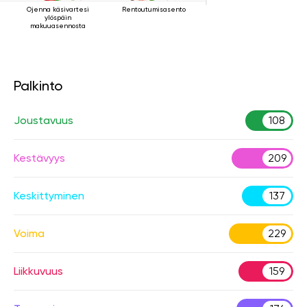
Ojenna käsivartesi
Rentoutumisasento
ylöspäin
makuuasennosta
Palkinto
Joustavuus
108
Kestävyys
209
Keskittyminen
137
Voima
229
Liikkuvuus
159