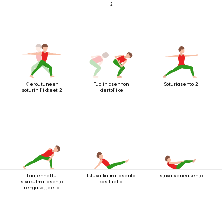
2
Kieroutuneen
Tuolin asennon
Soturiasento 2
soturin liikkeet 2
kiertoliike
Laajennettu
Istuva kulma-asento
Istuva veneasento
sivukulma-asento
käsituella
rengasotteella
polven alapuolelta