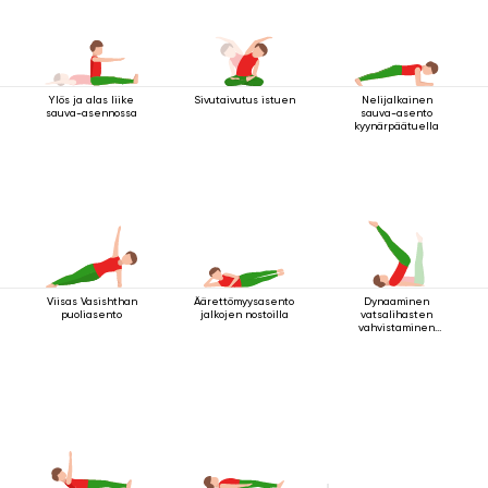
Ylös ja alas liike
Sivutaivutus istuen
Nelijalkainen
sauva-asennossa
sauva-asento
kyynärpäätuella
Viisas Vasishthan
Äärettömyysasento
Dynaaminen
puoliasento
jalkojen nostoilla
vatsalihasten
vahvistaminen
makuuasennossa