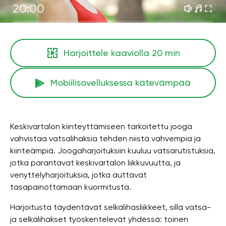
20:00
Harjoittele kaaviolla
20 min
Mobiilisovelluksessa kätevämpää
Keskivartalon kiinteyttämiseen tarkoitettu jooga
vahvistaa vatsalihaksia tehden niistä vahvempia ja
kiinteämpiä. Joogaharjoituksiin kuuluu vatsarutistuksia,
jotka parantavat keskivartalon liikkuvuutta, ja
venyttelyharjoituksia, jotka auttavat
tasapainottamaan kuormitusta.
Harjoitusta täydentävät selkälihasliikkeet, sillä vatsa-
ja selkälihakset työskentelevät yhdessä: toinen