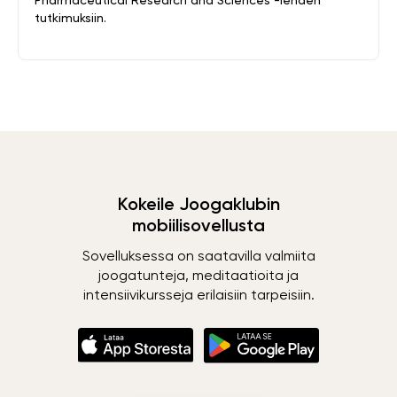
Pharmaceutical Research and Sciences -lehden
tutkimuksiin.
Kokeile Joogaklubin
mobiilisovellusta
Sovelluksessa on saatavilla valmiita
joogatunteja, meditaatioita ja
intensiivikursseja erilaisiin tarpeisiin.