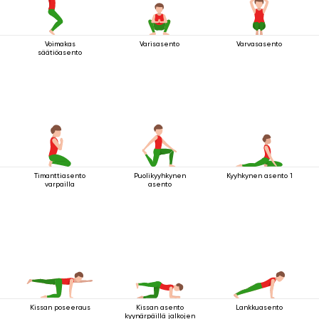
Voimakas
Varisasento
Varvasasento
säätiöasento
Timanttiasento
Puolikyyhkynen
Kyyhkynen asento 1
varpailla
asento
Kissan poseeraus
Kissan asento
Lankkuasento
kyynärpäillä jalkojen