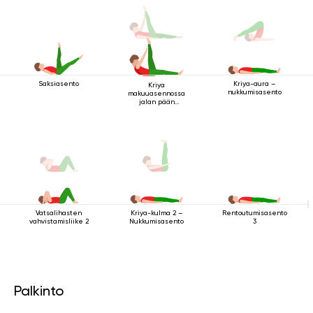
Saksiasento
Kriya-aura –
Kriya
nukkumisasento
makuuasennossa
jalan pään
yläpuolella 2
Vatsalihasten
Rentoutumisasento
Kriya-kulma 2 –
vahvistamisliike 2
3
Nukkumisasento
Palkinto