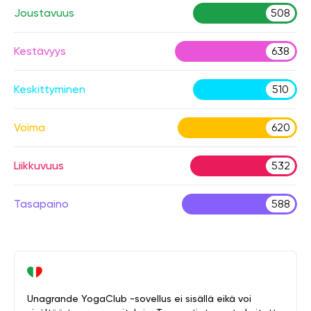
Joustavuus
508
Kestävyys
638
Keskittyminen
510
Voima
620
Liikkuvuus
532
Tasapaino
588
Unagrande YogaClub -sovellus ei sisällä eikä voi