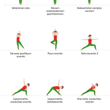
Vetäminen ylös
Käsien
Kokovartalon venytys
samanaikainen
seisten
pyörittäminen
Seisova puolikuun
Puun asento
Soturiasento 2
asento
Laajennettu
Laajennettu
Kierretty sivukulma-
sivukulma-asento
kolmioasento
asento