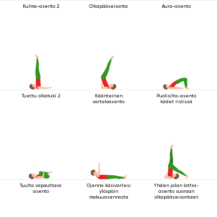
Kulma-asento 2
Olkapääseisonta
Aura-asento
Tuettu olkatuki 2
Käänteinen
Puolisilta-asento
vartaloasento
kädet ristissä
Tuulta vapauttava
Ojenna käsivartesi
Yhden jalan lattia-
asento
ylöspäin
asento suoraan
makuuasennosta
olkapääseisontaan