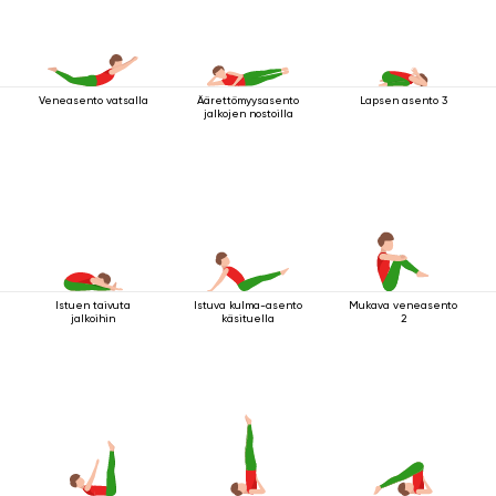
Veneasento vatsalla
Äärettömyysasento
Lapsen asento 3
jalkojen nostoilla
Istuen taivuta
Istuva kulma-asento
Mukava veneasento
jalkoihin
käsituella
2