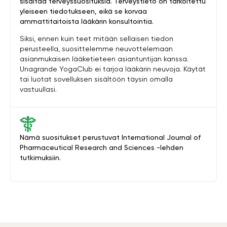
sisältää terveyssuosituksia. Terveystieto on tarkoitettu
yleiseen tiedotukseen, eikä se korvaa
ammattitaitoista lääkärin konsultointia.
Siksi, ennen kuin teet mitään sellaisen tiedon
perusteella, suosittelemme neuvottelemaan
asianmukaisen lääketieteen asiantuntijan kanssa.
Unagrande YogaClub ei tarjoa lääkärin neuvoja. Käytät
tai luotat sovelluksen sisältöön täysin omalla
vastuullasi.
Nämä suositukset perustuvat International Journal of
Pharmaceutical Research and Sciences -lehden
tutkimuksiin.