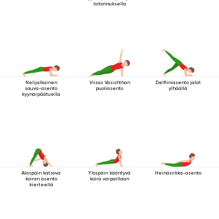
loitonnuksella
Nelijalkainen
Viisas Vasishthan
Delfiiniasento jalat
sauva-asento
puoliasento
ylhäällä
kyynärpäätuella
Alaspäin katsova
Ylöspäin kääntyvä
Heinäsirkka-asento
koiran asento
koira varpaillaan
kierteellä