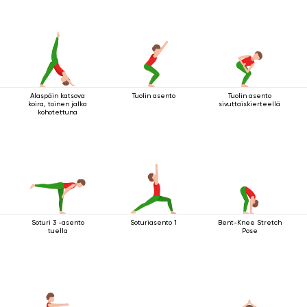
Alaspäin katsova
Tuolin asento
Tuolin asento
koira, toinen jalka
sivuttaiskierteellä
kohotettuna
Soturi 3 -asento
Soturiasento 1
Bent-Knee Stretch
tuella
Pose