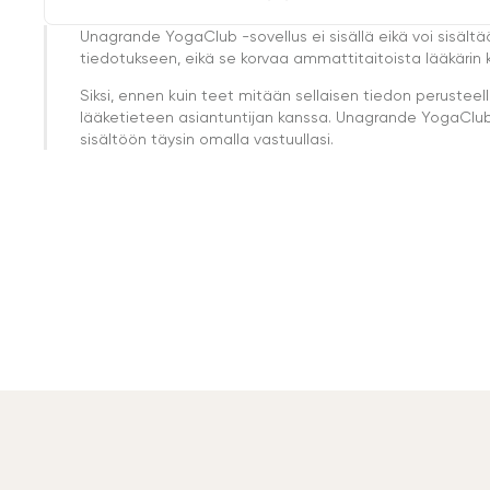
Unagrande YogaClub -sovellus ei sisällä eikä voi sisältä
tiedotukseen, eikä se korvaa ammattitaitoista lääkärin k
Siksi, ennen kuin teet mitään sellaisen tiedon perust
lääketieteen asiantuntijan kanssa. Unagrande YogaClub e
sisältöön täysin omalla vastuullasi.