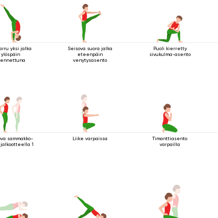
rru yksi jalka
Seisova suora jalka
Puoli kierretty
ylöspäin
eteenpäin
sivukulma-asento
jennettuna
venytysasento
ova sammakko-
Liike varpaissa
Timanttiasento
 jalkootteella 1
varpailla