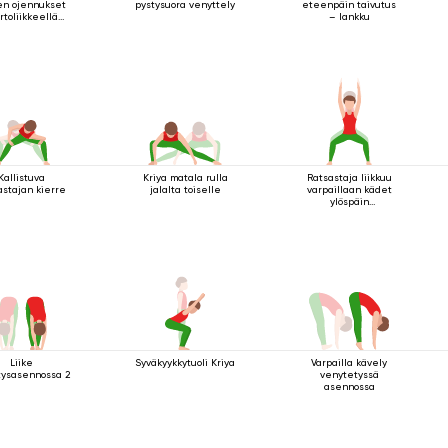
en ojennukset
pystysuora venyttely
eteenpäin taivutus
rtoliikkeellä
– lankku
seisten
Kallistuva
Kriya matala rulla
Ratsastaja liikkuu
astajan kierre
jalalta toiselle
varpaillaan kädet
ylöspäin
ojennettuina
Liike
Syväkyykkytuoli Kriya
Varpailla kävely
tysasennossa 2
venytetyssä
asennossa