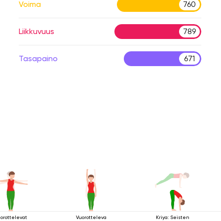
Voima
760
Liikkuvuus
789
Tasapaino
671
orottelevat
Vuorotteleva
Kriya: Seisten