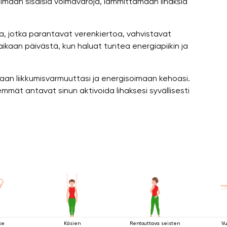
imaan sisäisiä voimavaroja, lämmittämään lihaksia
a, jotka parantavat verenkiertoa, vahvistavat
 aikaan päivästä, kun haluat tuntea energiapiikin ja
n liikkumisvarmuuttasi ja energisoimaan kehoasi.
mmät antavat sinun aktivoida lihaksesi syvällisesti
ke
Käsien
Rentouttava seisten
Vu