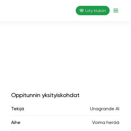
Liity klubiin
Oppitunnin yksityiskohdat
Tekijä
Unagrande AI
Aihe
Voima herää