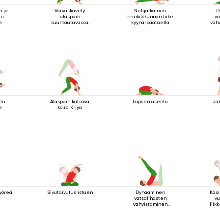
n ja
Varvaskävely
Nelijalkainen
D
an
alaspäin
henkilökunnan liike
va
e
suuntautuvassa
kyynärpäätuella
vah
koirassa
ta
kyy
en
Alaspäin katsova
Lapsen asento
Jal
e
koira Kriya
pyöreä
Sivutaivutus istuen
Dynaaminen
Käsi
vatsalihasten
vu
vahvistaminen
liik
makuuasennossa