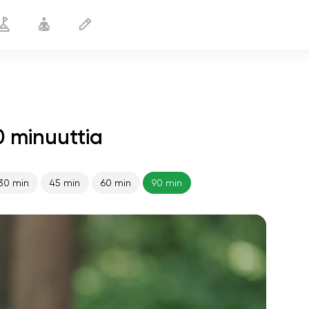
 minuuttia
30 min
45 min
60 min
90 min
sielun lento
01:44
sisäinen rauha
01:27