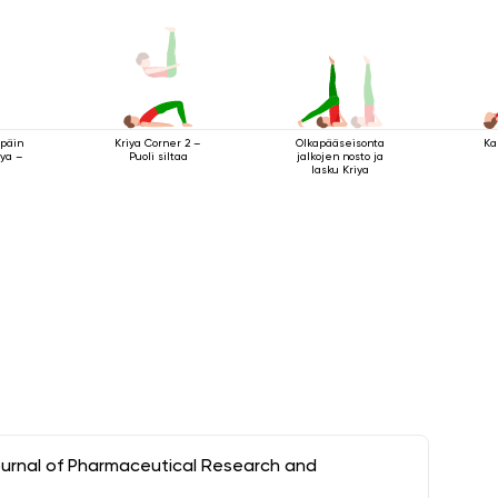
päin
Ka
Kriya Corner 2 –
Olkapääseisonta
iya –
Puoli siltaa
jalkojen nosto ja
lasku Kriya
ournal of Pharmaceutical Research and