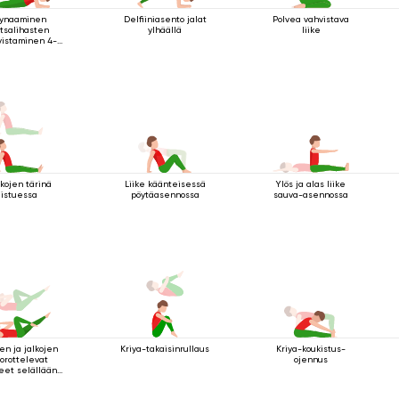
ynaaminen
Delfiiniasento jalat
Polvea vahvistava
tsalihasten
ylhäällä
liike
vistaminen 4-
ngon sauva-
asennolla
närpäätuella
kojen tärinä
Liike käänteisessä
Ylös ja alas liike
istuessa
pöytäasennossa
sauva-asennossa
en ja jalkojen
Kriya-takaisinrullaus
Kriya-koukistus-
orottelevat
ojennus
keet selällään
maatessa