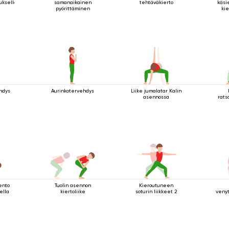
tuksella
samanaikainen
tehtäväkierto
käsi
pyörittäminen
kie
hdys
Aurinkotervehdys
Liike jumalatar Kalin
asennossa
rats
ento
Tuolin asennon
Kieroutuneen
ella
kiertoliike
soturin liikkeet 2
veny