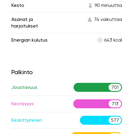
Kesto
90 minuuttia
Asanat ja
74 vaikuttaa
harjoitukset
Energian kulutus
643 kcal
Palkinto
Joustavuus
701
Kestävyys
713
Keskittyminen
577