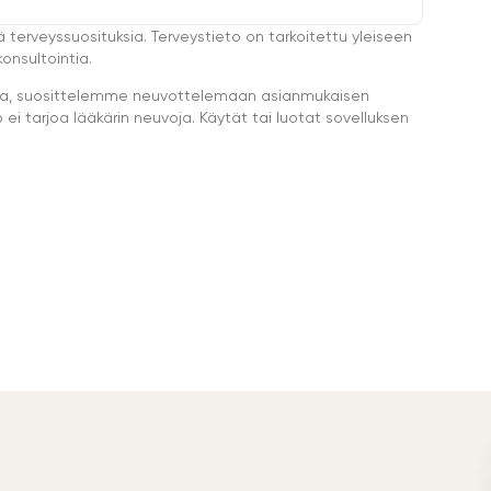
ä terveyssuosituksia. Terveystieto on tarkoitettu yleiseen
onsultointia.
eella, suosittelemme neuvottelemaan asianmukaisen
i tarjoa lääkärin neuvoja. Käytät tai luotat sovelluksen