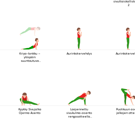
sivuttaiskallis
2
Aurinkotervehdys
Aurinkoterve
Kriya-lankku –
ylöspäin
suuntautuva
koiraharjoitus
Kyykky Sivujalka
Laajennettu
Puolikuun as
Ojenna Asento
sivukulma-asento
jalkojen otte
rengasotteella
polven alapuolelta