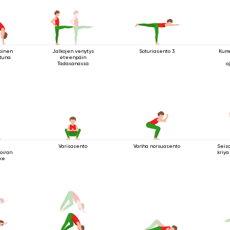
toinen
Jalkojen venytys
Soturiasento 3
Kuma
ttuna
eteenpäin
Tadasanassa
o
Varisasento
Vanha norsuasento
Seis
oiran
kriya
ike