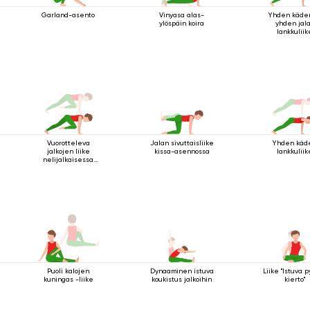
Garland-asento
Vinyasa alas-
Yhden käde
ylöspäin koira
yhden jal
lankkuliik
Vuorotteleva
Jalan sivuttaisliike
Yhden käd
jalkojen liike
kissa-asennossa
lankkuliik
nelijalkaisessa
sauva-asennossa
Puoli kalojen
Dynaaminen istuva
Liike "Istuva 
kuningas -liike
koukistus jalkoihin
kierto"