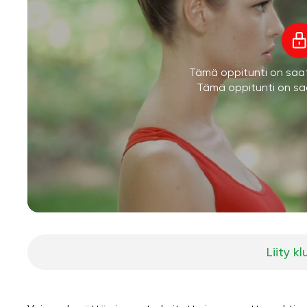
Tämä oppitunti on saatav
Tämä oppitunti on saa
Liity kl