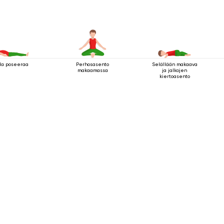
la poseeraa
Perhosasento
Selällään makaava
makaamassa
ja jalkojen
kiertoasento