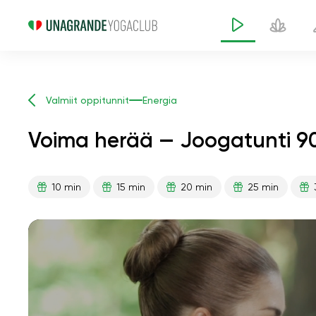
Valmiit oppitunnit
Energia
Voima herää — Joogatunti 90
10 min
15 min
20 min
25 min