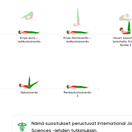
Istuen eteen
Kriya-aura –
Kriya-hartiasento –
taivutettu Kr
nukkumisasento
nukkumisasento
Kulma 2
Saksiasento
Rentoutumisasento
3
Nämä suositukset perustuvat International J
Sciences -lehden tutkimuksiin.