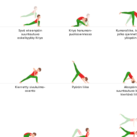
Syvä eteenpäin
Kriya hanuman-
Kumaraliike, 
suuntautuva
puoliasennossa
jalka ojenne
askelkyykky Kriya
ylöspäin
Kierretty sivukulma-
Pyörän liike
Alaspäin
asento
suuntautuva k
kiertävä li