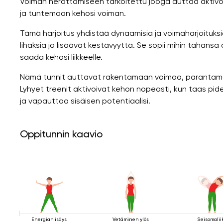
Voiman herättämiseen tarkoitettu jooga auttaa aktivo
ja tuntemaan kehosi voiman.
Tämä harjoitus yhdistää dynaamisia ja voimaharjoituksi
lihaksia ja lisäävät kestävyyttä. Se sopii mihin tahansa
saada kehosi liikkeelle.
Nämä tunnit auttavat rakentamaan voimaa, parantamaa
Lyhyet treenit aktivoivat kehon nopeasti, kun taas pide
ja vapauttaa sisäisen potentiaalisi.
Oppitunnin kaavio
Energianlisäys
Vetäminen ylös
Seisomalii