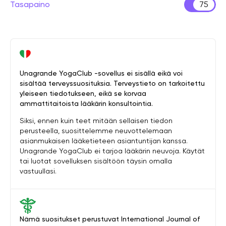
Tasapaino
75
Unagrande YogaClub -sovellus ei sisällä eikä voi
sisältää terveyssuosituksia. Terveystieto on tarkoitettu
yleiseen tiedotukseen, eikä se korvaa
ammattitaitoista lääkärin konsultointia.
Siksi, ennen kuin teet mitään sellaisen tiedon
perusteella, suosittelemme neuvottelemaan
asianmukaisen lääketieteen asiantuntijan kanssa.
Unagrande YogaClub ei tarjoa lääkärin neuvoja. Käytät
tai luotat sovelluksen sisältöön täysin omalla
vastuullasi.
Nämä suositukset perustuvat International Journal of