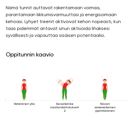
Nämä tunnit auttavat rakentamaan voimaa,
parantamaan liikkumisvarmuuttasi ja energisoimaan
kehoasi. Lyhyet treenit aktivoivat kehon nopeasti, kun
taas pidemmät antavat sinun aktivoida lihaksesi
syvällisesti ja vapauttaa sisäisen potentiaalisi.
Oppitunnin kaavio
Vetäminen ylös
Seisomaliike
Käsien
sivuttaiskallistuksella
samanaikainen
2
pyörittäminen