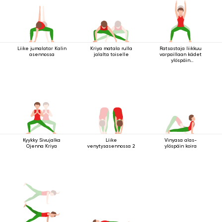
Liike jumalatar Kalin
Kriya matala rulla
Ratsastaja liikkuu
asennossa
jalalta toiselle
varpaillaan kädet
ylöspäin
ojennettuina
Kyykky Sivujalka
Liike
Vinyasa alas-
Ojenna Kriya
venytysasennossa 2
ylöspäin koira