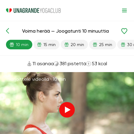
Voima herää — Joogatunti 10 minuuttia
Valmiit oppitunnit
Energia
10 min
15 min
20 min
25 min
30 
11 asanaa
381 pistettä
53 kcal
Harjoittele videolla ·
10 min