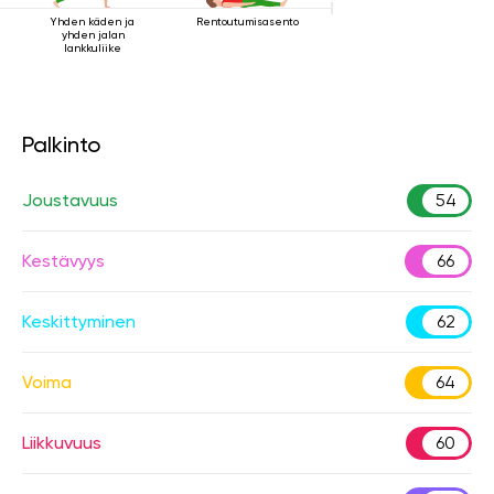
Yhden käden ja
Rentoutumisasento
yhden jalan
lankkuliike
Palkinto
Joustavuus
54
Kestävyys
66
Keskittyminen
62
Voima
64
Liikkuvuus
60