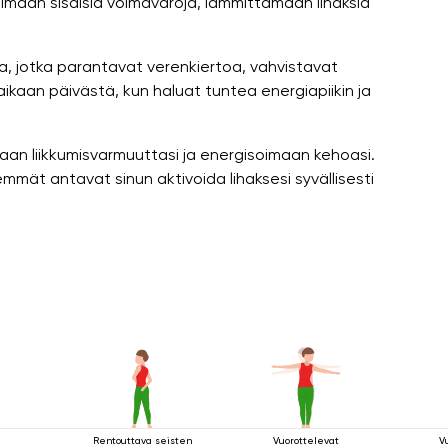
imaan sisäisiä voimavaroja, lämmittämään lihaksia
a, jotka parantavat verenkiertoa, vahvistavat
 aikaan päivästä, kun haluat tuntea energiapiikin ja
n liikkumisvarmuuttasi ja energisoimaan kehoasi.
mmät antavat sinun aktivoida lihaksesi syvällisesti
Rentouttava seisten
Vuorottelevat
V