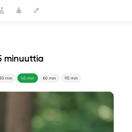
 minuuttia
30 min
45 min
60 min
90 min
sielun lento
01:44
sisäinen rauha
01:27