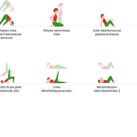
lkojen liike
Polvea vahvistava
Liike käänteisessä
äin katsovassa
liike
pöytäasennossa
koirassa
ilta Kriya jalat
Liike
Vatsalihasten
nnettuna ylös
äärettömyysasennossa
vahvistamisliike 2