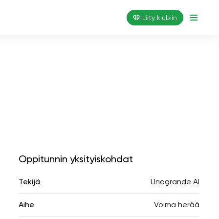
Liity klubiin
Oppitunnin yksityiskohdat
Tekijä
Unagrande AI
Aihe
Voima herää