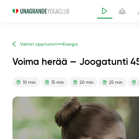
Valmiit oppitunnit
Energia
Voima herää — Joogatunti 45
10 min
15 min
20 min
25 min