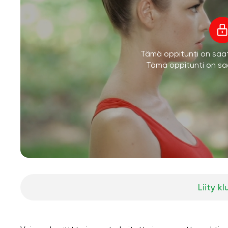
Tämä oppitunti on saatav
Tämä oppitunti on saa
Liity kl