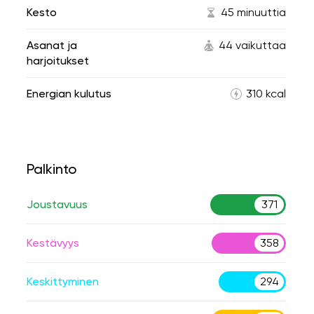
Kesto
45 minuuttia
Asanat ja
44 vaikuttaa
harjoitukset
Energian kulutus
310 kcal
Palkinto
Joustavuus
371
Kestävyys
358
Keskittyminen
294