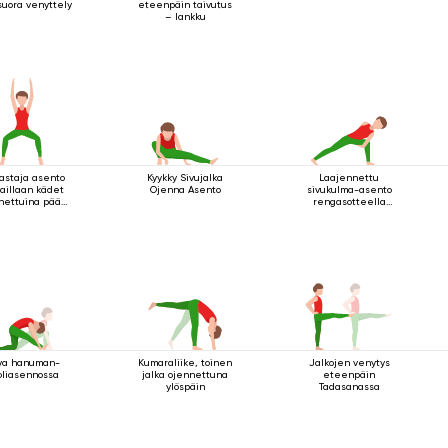
suora venyttely
eteenpäin taivutus
– lankku
astaja asento
Kyykky Sivujalka
Laajennettu
aillaan kädet
Ojenna Asento
sivukulma-asento
nettuina pään
rengasotteella
läpuolella
polven alapuolelta
ya hanuman-
Kumaraliike, toinen
Jalkojen venytys
oliasennossa
jalka ojennettuna
eteenpäin
ylöspäin
Tadasanassa