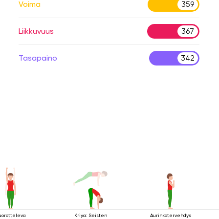
Voima
359
Liikkuvuus
367
Tasapaino
342
uorotteleva
Kriya: Seisten
Aurinkotervehdys