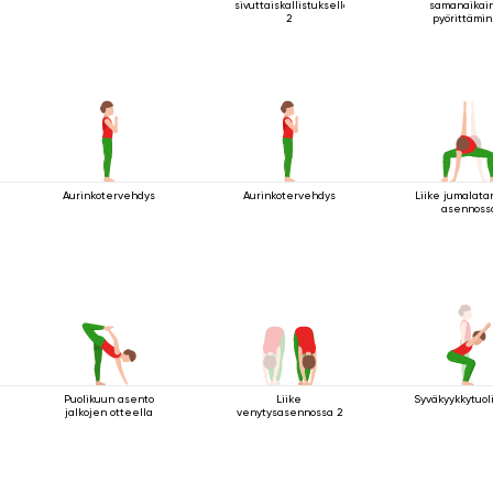
sivuttaiskallistuksella
samanaikai
2
pyörittämi
Aurinkotervehdys
Aurinkotervehdys
Liike jumalatar
asennoss
Puolikuun asento
Liike
Syväkyykkytuoli
jalkojen otteella
venytysasennossa 2