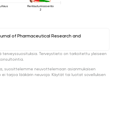
ullaus
Rentoutumisasento
2
ournal of Pharmaceutical Research and
ä terveyssuosituksia. Terveystieto on tarkoitettu yleiseen
onsultointia.
eella, suosittelemme neuvottelemaan asianmukaisen
i tarjoa lääkärin neuvoja. Käytät tai luotat sovelluksen