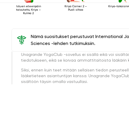
Istuen eteenpäin
Kriya-takaisinr
Kriya Corner 2 –
taivutettu Kriya –
Puoli siltaa
Kulma 2
Nämä suositukset perustuvat International J
Sciences -lehden tutkimuksiin.
Unagrande YogaClub -sovellus ei sisällä eikä voi sisältä
tiedotukseen, eikä se korvaa ammattitaitoista lääkärin k
Siksi, ennen kuin teet mitään sellaisen tiedon perust
lääketieteen asiantuntijan kanssa. Unagrande YogaClub e
sisältöön täysin omalla vastuullasi.