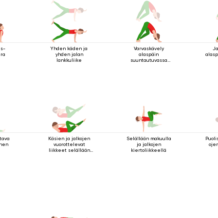
as-
Yhden käden ja
Varvaskävely
Ja
ira
yhden jalan
alaspäin
alasp
lankkuliike
suuntautuvassa
koirassa
tava
Käsien ja jalkojen
Selällään makuulla
Puolis
inen
vuorottelevat
ja jalkojen
oje
liikkeet selällään
kiertoliikkeellä
maatessa