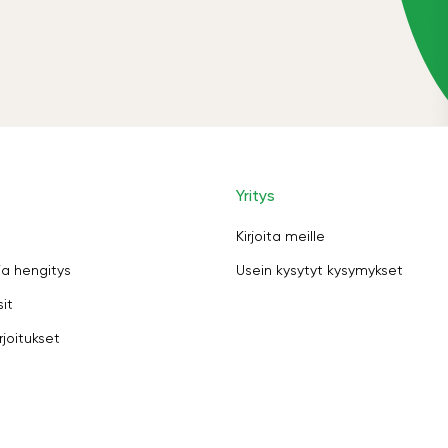
Yritys
Kirjoita meille
ja hengitys
Usein kysytyt kysymykset
sit
rjoitukset