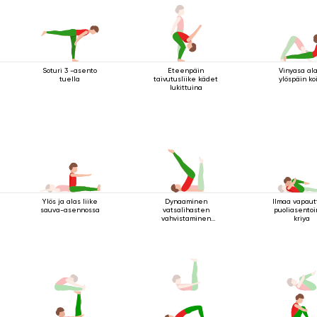
Soturi 3 -asento
Eteenpäin
Vinyasa al
tuella
taivutusliike kädet
ylöspäin ko
lukittuina
Ylös ja alas liike
Dynaaminen
Ilmaa vapaut
sauva-asennossa
vatsalihasten
puoliasento
vahvistaminen
kriya
makuuasennossa