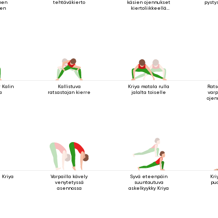
nen
tehtäväkierto
käsien ojennukset
pysty
nen
kiertoliikkeellä
seisten
 Kalin
Kallistuva
Kriya matala rulla
Rats
a
ratsastajan kierre
jalalta toiselle
varp
ojen
y
 Kriya
Varpailla kävely
Syvä eteenpäin
Kri
venytetyssä
suuntautuva
pu
asennossa
askelkyykky Kriya