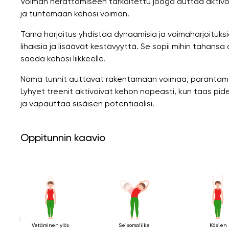
Voiman herättämiseen tarkoitettu jooga auttaa aktivo
ja tuntemaan kehosi voiman.
Tämä harjoitus yhdistää dynaamisia ja voimaharjoituksi
lihaksia ja lisäävät kestävyyttä. Se sopii mihin tahansa
saada kehosi liikkeelle.
Nämä tunnit auttavat rakentamaan voimaa, parantamaa
Lyhyet treenit aktivoivat kehon nopeasti, kun taas pide
ja vapauttaa sisäisen potentiaalisi.
Oppitunnin kaavio
Vetäminen ylös
Seisomaliike
Käsien