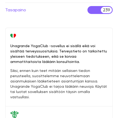
Tasapaino
239
Unagrande YogaClub -sovellus ei sisällä eikä voi
sisältää terveyssuosituksia. Terveystieto on tarkoitettu
yleiseen tiedotukseen, eikä se korvaa
ammattitaitoista lääkärin konsultointia.
Siksi, ennen kuin teet mitään sellaisen tiedon
perusteella, suosittelemme neuvottelemaan
asianmukaisen lääketieteen asiantuntijan kanssa.
Unagrande YogaClub ei tarjoa lääkärin neuvoja. Käytät
tai luotat sovelluksen sisältöön täysin omalla
vastuullasi.