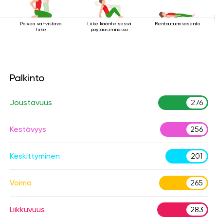
Polvea vahvistava
Liike käänteisessä
Rentoutumisasento
liike
pöytäasennossa
Palkinto
Joustavuus
276
Kestävyys
256
Keskittyminen
201
Voima
265
Liikkuvuus
283