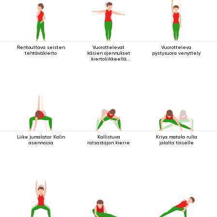
Rentouttava seisten
Vuorottelevat
Vuorotteleva
tehtäväkierto
käsien ojennukset
pystysuora venyttely
kiertoliikkeellä
seisten
Liike jumalatar Kalin
Kallistuva
Kriya matala rulla
asennossa
ratsastajan kierre
jalalta toiselle