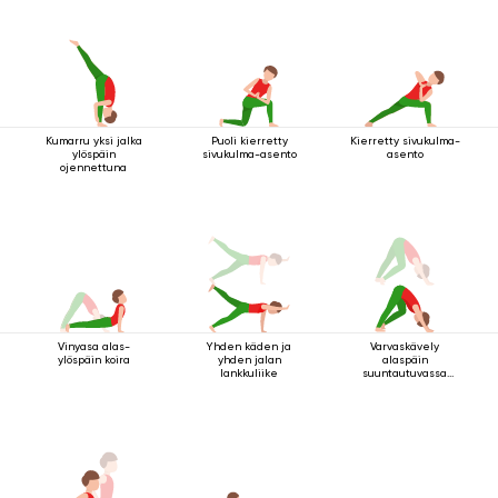
Kumarru yksi jalka
Puoli kierretty
Kierretty sivukulma-
ylöspäin
sivukulma-asento
asento
ojennettuna
Vinyasa alas-
Yhden käden ja
Varvaskävely
ylöspäin koira
yhden jalan
alaspäin
lankkuliike
suuntautuvassa
koirassa