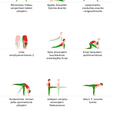
Ratsastaja liikkuu
Kyykky Sivujalka
Laajennettu
varpaillaan kädet
Ojenna Asento
sivukulma-asento
ylöspäin
rengasotteella
ojennettuina
polven alapuolelta
Liike
Syvä eteenpäin
Kriya hanuman-
venytysasennossa 2
suuntautuva
puoliasennossa
askelkyykky Kriya
Kumaraliike, toinen
Jalkojen venytys
Soturi 3 -asento
jalka ojennettuna
eteenpäin
tuella
ylöspäin
Tadasanassa