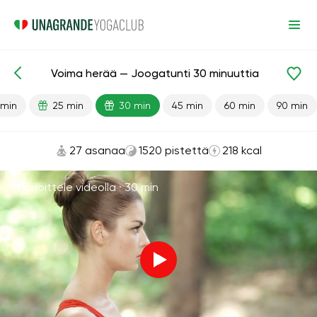
Voima herää — Joogatunti 30 minuuttia
Valmiit oppitunnit
Energia
 min
25 min
30 min
45 min
60 min
90 min
27 asanaa
1520 pistettä
218 kcal
Harjoittele videolla ·
30 min