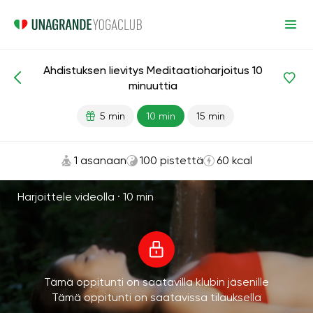
Ahdistuksen lievitys Meditaatioharjoitus 10
Meditaatiot ja hengitys
Rentoutuminen
Stressiä lievitt
minuuttia
5 min
10 min
15 min
1 asanaan
100 pistettä
60 kcal
Harjoittele videolla ·
10 min
Tämä oppitunti on saatavilla klubin jäsenille
Tämä oppitunti on saatavissa tilauksella