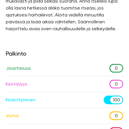
mukavasti ja pidä selkäsi suorana. Anna itsellesi lupa
olla läsnä hetkessä äläkä tuomitse itseäsi, jos
ajatuksesi harhailevat. Aloita viidellä minuutilla
päivässä ja lisää aikaa vähitellen. Säännöllinen
harjoittelu avaa oven rauhallisuudelle ja selkeydelle.
Palkinto
Joustavuus
0
Kestävyys
0
Keskittyminen
100
Voima
0