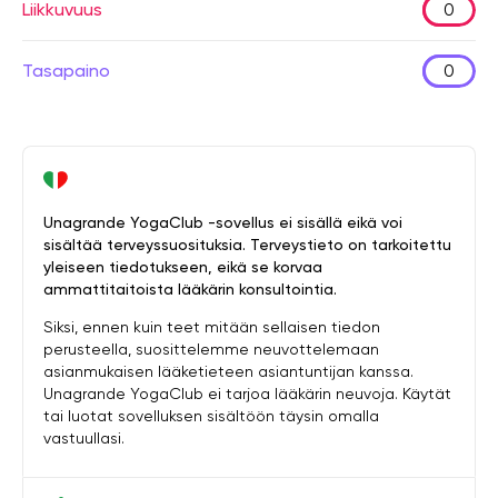
Liikkuvuus
0
Tasapaino
0
Unagrande YogaClub -sovellus ei sisällä eikä voi
sisältää terveyssuosituksia. Terveystieto on tarkoitettu
yleiseen tiedotukseen, eikä se korvaa
ammattitaitoista lääkärin konsultointia.
Siksi, ennen kuin teet mitään sellaisen tiedon
perusteella, suosittelemme neuvottelemaan
asianmukaisen lääketieteen asiantuntijan kanssa.
Unagrande YogaClub ei tarjoa lääkärin neuvoja. Käytät
tai luotat sovelluksen sisältöön täysin omalla
vastuullasi.