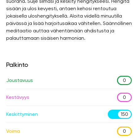
suorana. Sulje silmäsi ja keskity hengitykseesi. Hengitä
sisään ja ulos kevyesti, antaen kehosi rentoutua
jokaisella uloshengityksellä. Aloita viidellä minuutilla
päivässä ja lisää harjoitusaikaa vähitellen. Säännöllinen
meditaatio auttaa vähentämään ahdistusta ja
palauttamaan sisäisen harmonian.
Palkinto
Joustavuus
0
Kestävyys
0
Keskittyminen
150
Voima
0