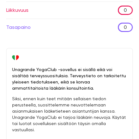
Liikkuvuus
0
Tasapaino
0
Unagrande YogaClub -sovellus ei sisällä eikä voi
sisältää terveyssuosituksia. Terveystieto on tarkoitettu
yleiseen tiedotukseen, eikä se korvaa
ammattitaitoista lääkärin konsultointia.
Siksi, ennen kuin teet mitään sellaisen tiedon
perusteella, suosittelemme neuvottelemaan
asianmukaisen lääketieteen asiantuntijan kanssa.
Unagrande YogaClub ei tarjoa lääkärin neuvoja. Käytät
tai luotat sovelluksen sisältöön täysin omalla
vastuullasi.