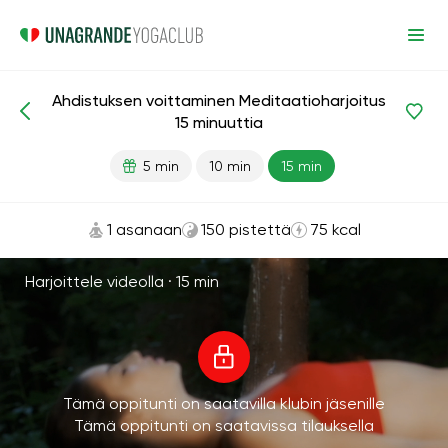
Ahdistuksen voittaminen Meditaatioharjoitus
Meditaatiot ja hengitys
Stressiä lievittävä
15 minuuttia
5 min
10 min
15 min
1 asanaan
150 pistettä
75 kcal
Harjoittele videolla ·
15 min
Tämä oppitunti on saatavilla klubin jäsenille
Tämä oppitunti on saatavissa tilauksella