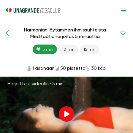
Harmonian löytäminen ihmissuhteista
Meditaatiot ja hengitys
Suhde
Harmonia
Meditaatioharjoitus 5 minuuttia
5 min
10 min
15 min
1 asanaan
50 pistettä
30 kcal
Harjoittele videolla ·
5 min