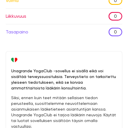
Voima
0
Liikkuvuus
0
Tasapaino
0
Unagrande YogaClub -sovellus ei sisällä eikä voi
sisältää terveyssuosituksia. Terveystieto on tarkoitettu
yleiseen tiedotukseen, eikä se korvaa
ammattitaitoista lääkärin konsultointia.
Siksi, ennen kuin teet mitään sellaisen tiedon
perusteella, suosittelemme neuvottelemaan
asianmukaisen lääketieteen asiantuntijan kanssa.
Unagrande YogaClub ei tarjoa lääkärin neuvoja. Käytät
tai luotat sovelluksen sisältöön täysin omalla
vastuullasi.