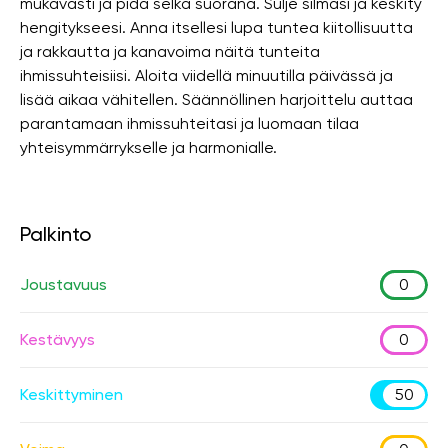
mukavasti ja pidä selkä suorana. Sulje silmäsi ja keskity
hengitykseesi. Anna itsellesi lupa tuntea kiitollisuutta
ja rakkautta ja kanavoima näitä tunteita
ihmissuhteisiisi. Aloita viidellä minuutilla päivässä ja
lisää aikaa vähitellen. Säännöllinen harjoittelu auttaa
parantamaan ihmissuhteitasi ja luomaan tilaa
yhteisymmärrykselle ja harmonialle.
Palkinto
Joustavuus
0
Kestävyys
0
Keskittyminen
50