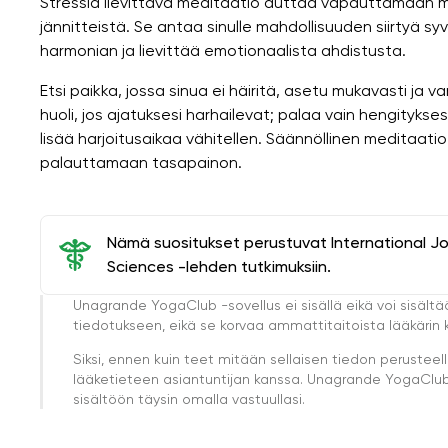
Stressiä lievittävä meditaatio auttaa vapauttamaan mi
jännitteistä. Se antaa sinulle mahdollisuuden siirtyä s
harmonian ja lievittää emotionaalista ahdistusta.
Etsi paikka, jossa sinua ei häiritä, asetu mukavasti ja v
huoli, jos ajatuksesi harhailevat; palaa vain hengitykses
lisää harjoitusaikaa vähitellen. Säännöllinen meditaati
palauttamaan tasapainon.
Nämä suositukset perustuvat International J
Sciences -lehden tutkimuksiin.
Unagrande YogaClub -sovellus ei sisällä eikä voi sisältä
tiedotukseen, eikä se korvaa ammattitaitoista lääkärin k
Siksi, ennen kuin teet mitään sellaisen tiedon perust
lääketieteen asiantuntijan kanssa. Unagrande YogaClub e
sisältöön täysin omalla vastuullasi.