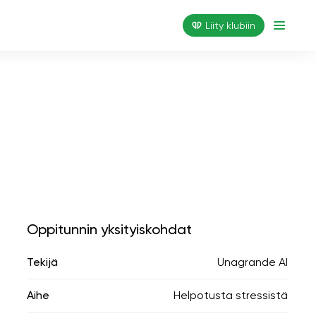
Liity klubiin
Oppitunnin yksityiskohdat
Tekijä
Unagrande AI
Aihe
Helpotusta stressistä