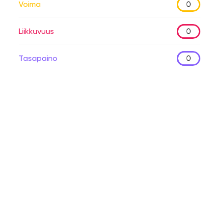
Voima
0
Liikkuvuus
0
Tasapaino
0