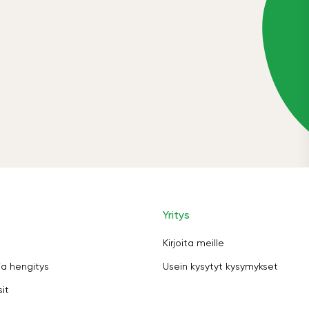
Yritys
Kirjoita meille
ja hengitys
Usein kysytyt kysymykset
sit