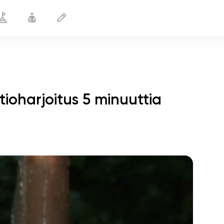
tioharjoitus 5 minuuttia
Helpotusta stressistä
5 min
sielun lento
01:44
sisäinen rauha
01:27