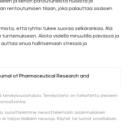
elen ja kehon patoutuneista huolista ja
yvän rentoutumisen tilaan, joka palauttaa sisäisen
armista, että ryhtisi tukee suoraa selkärankaa. Älä
i tuntemukseen. Aloita viidellä minuutilla päivässä ja
o auttaa sinua hallitsemaan stressiä ja
ournal of Pharmaceutical Research and
ä terveyssuosituksia. Terveystieto on tarkoitettu yleiseen
onsultointia.
eella, suosittelemme neuvottelemaan asianmukaisen
i tarjoa lääkärin neuvoja. Käytät tai luotat sovelluksen