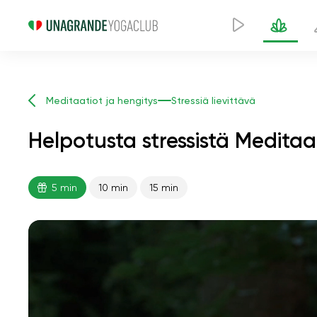
Meditaatiot ja hengitys
Stressiä lievittävä
Helpotusta stressistä Meditaa
5 min
10 min
15 min