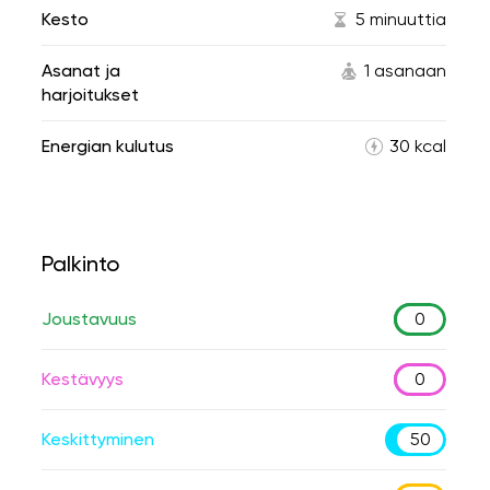
Kesto
5 minuuttia
Asanat ja
1 asanaan
harjoitukset
Energian kulutus
30 kcal
Palkinto
Joustavuus
0
Kestävyys
0
Keskittyminen
50