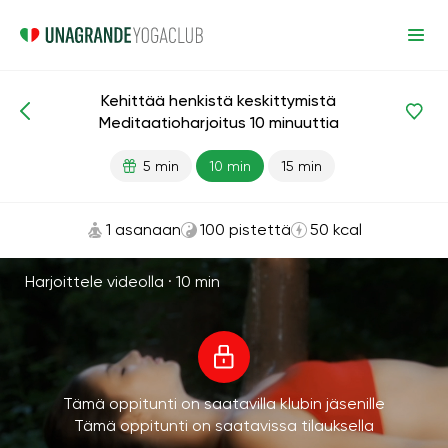
Kehittää henkistä keskittymistä
Meditaatiot ja hengitys
Keskittyminen
Meditaatioharjoitus 10 minuuttia
5 min
10 min
15 min
1 asanaan
100 pistettä
50 kcal
Harjoittele videolla ·
10 min
Tämä oppitunti on saatavilla klubin jäsenille
Tämä oppitunti on saatavissa tilauksella