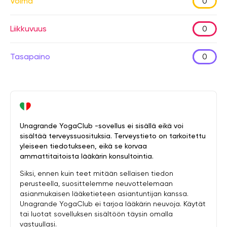
Voima
0
Liikkuvuus
0
Tasapaino
0
Unagrande YogaClub -sovellus ei sisällä eikä voi
sisältää terveyssuosituksia. Terveystieto on tarkoitettu
yleiseen tiedotukseen, eikä se korvaa
ammattitaitoista lääkärin konsultointia.
Siksi, ennen kuin teet mitään sellaisen tiedon
perusteella, suosittelemme neuvottelemaan
asianmukaisen lääketieteen asiantuntijan kanssa.
Unagrande YogaClub ei tarjoa lääkärin neuvoja. Käytät
tai luotat sovelluksen sisältöön täysin omalla
vastuullasi.