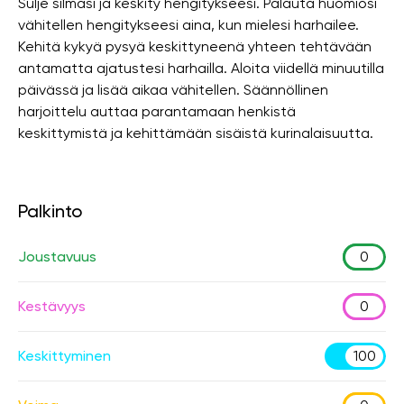
Sulje silmäsi ja keskity hengitykseesi. Palauta huomiosi
vähitellen hengitykseesi aina, kun mielesi harhailee.
Kehitä kykyä pysyä keskittyneenä yhteen tehtävään
antamatta ajatustesi harhailla. Aloita viidellä minuutilla
päivässä ja lisää aikaa vähitellen. Säännöllinen
harjoittelu auttaa parantamaan henkistä
keskittymistä ja kehittämään sisäistä kurinalaisuutta.
Palkinto
Joustavuus
0
Kestävyys
0
Keskittyminen
100