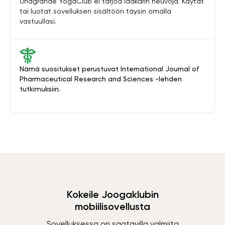
Unagrande YogaClub ei tarjoa lääkärin neuvoja. Käytät
tai luotat sovelluksen sisältöön täysin omalla
vastuullasi.
Nämä suositukset perustuvat International Journal of
Pharmaceutical Research and Sciences -lehden
tutkimuksiin.
Kokeile Joogaklubin
mobiilisovellusta
Sovelluksessa on saatavilla valmiita