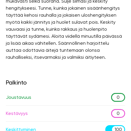
mukavasti selkä suorana. Sulje silmäsi ja keskity
hengitykseesi. Tunne, kuinka jokainen sisäänhengitys
täyttää kehosi rauhalla ja jokaisen uloshengityksen
myötä kaikki jännitys ja huolet sulavat pois. Keskity
vauvaasi ja tunne, kuinka rakkaus ja huolenpito
täyttävät sydämesi. Aloita viidellä minuutilla päivässä
ja lisää aikaa vähitellen. Säännöllinen harjoittelu
auttaa odottavia äitejä tuntemaan olonsa
rauhalliseksi, itsevarmaksi ja valmiiksi äitiyteen.
Palkinto
Joustavuus
0
Kestävyys
0
Keskittyminen
100