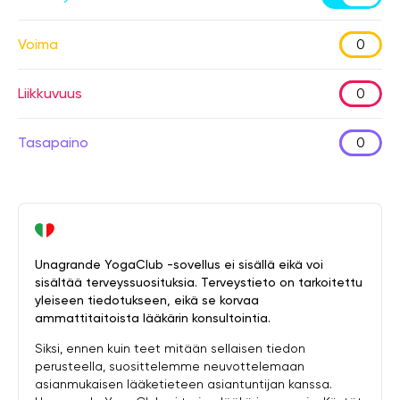
Voima
0
Liikkuvuus
0
Tasapaino
0
Unagrande YogaClub -sovellus ei sisällä eikä voi
sisältää terveyssuosituksia. Terveystieto on tarkoitettu
yleiseen tiedotukseen, eikä se korvaa
ammattitaitoista lääkärin konsultointia.
Siksi, ennen kuin teet mitään sellaisen tiedon
perusteella, suosittelemme neuvottelemaan
asianmukaisen lääketieteen asiantuntijan kanssa.