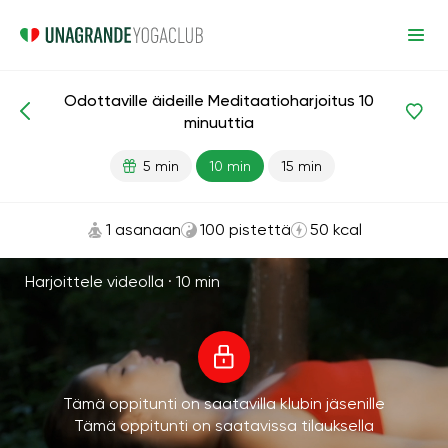
Odottaville äideille Meditaatioharjoitus 10
Meditaatiot ja hengitys
Äitiys
minuuttia
5 min
10 min
15 min
1 asanaan
100 pistettä
50 kcal
Harjoittele videolla ·
10 min
Tämä oppitunti on saatavilla klubin jäsenille
Tämä oppitunti on saatavissa tilauksella