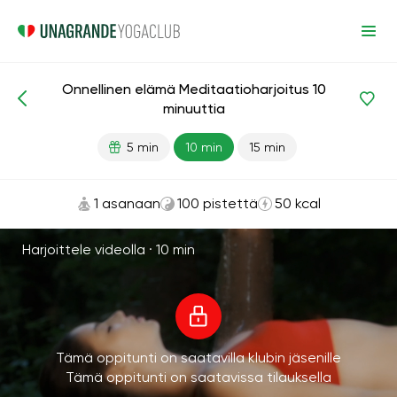
Onnellinen elämä Meditaatioharjoitus 10
Meditaatiot ja hengitys
Onnellisuus
minuuttia
5 min
10 min
15 min
1 asanaan
100 pistettä
50 kcal
Harjoittele videolla ·
10 min
Tämä oppitunti on saatavilla klubin jäsenille
Tämä oppitunti on saatavissa tilauksella