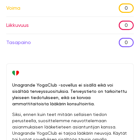
Voima
0
Liikkuvuus
0
Tasapaino
0
Unagrande YogaClub -sovellus ei sisällä eikä voi
sisältää terveyssuosituksia. Terveystieto on tarkoitettu
yleiseen tiedotukseen, eikä se korvaa
ammattitaitoista lääkärin konsultointia.
Siksi, ennen kuin teet mitään sellaisen tiedon
perusteella, suosittelemme neuvottelemaan
asianmukaisen lääketieteen asiantuntijan kanssa.
Unagrande YogaClub ei tarjoa lääkärin neuvoja. Käytät
tai luotat sovelluksen sisältöön täysin omalla