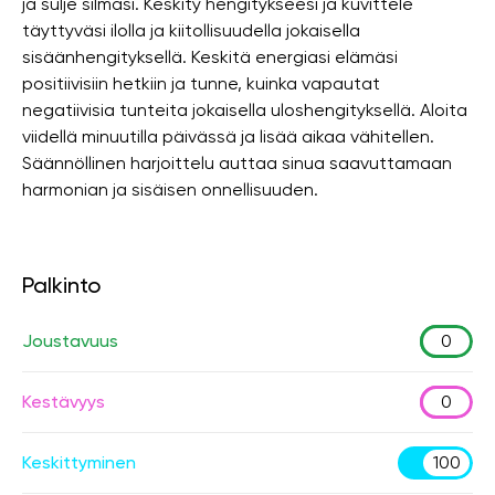
ja sulje silmäsi. Keskity hengitykseesi ja kuvittele
täyttyväsi ilolla ja kiitollisuudella jokaisella
sisäänhengityksellä. Keskitä energiasi elämäsi
positiivisiin hetkiin ja tunne, kuinka vapautat
negatiivisia tunteita jokaisella uloshengityksellä. Aloita
viidellä minuutilla päivässä ja lisää aikaa vähitellen.
Säännöllinen harjoittelu auttaa sinua saavuttamaan
harmonian ja sisäisen onnellisuuden.
Palkinto
Joustavuus
0
Kestävyys
0
Keskittyminen
100