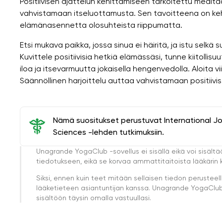
Positiivisen ajattelun kehittämiseen tarkoitettu medita
vahvistamaan itseluottamusta. Sen tavoitteena on kehi
elämänasennetta olosuhteista riippumatta.
Etsi mukava paikka, jossa sinua ei häiritä, ja istu selkä s
Kuvittele positiivisia hetkiä elämässäsi, tunne kiitollisuu
iloa ja itsevarmuutta jokaisella hengenvedolla. Aloita vii
Säännöllinen harjoittelu auttaa vahvistamaan positiivi
Nämä suositukset perustuvat International J
Sciences -lehden tutkimuksiin.
Unagrande YogaClub -sovellus ei sisällä eikä voi sisältä
tiedotukseen, eikä se korvaa ammattitaitoista lääkärin k
Siksi, ennen kuin teet mitään sellaisen tiedon perust
lääketieteen asiantuntijan kanssa. Unagrande YogaClub e
sisältöön täysin omalla vastuullasi.