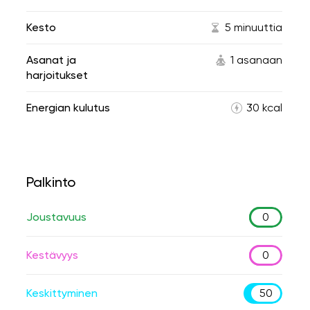
Kesto
5 minuuttia
Asanat ja
1 asanaan
harjoitukset
Energian kulutus
30 kcal
Palkinto
Joustavuus
0
Kestävyys
0
Keskittyminen
50