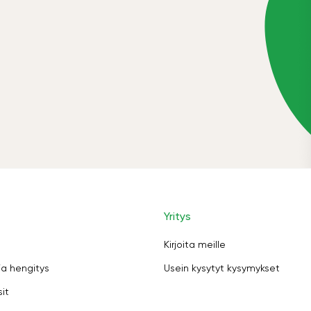
Yritys
Kirjoita meille
ja hengitys
Usein kysytyt kysymykset
sit