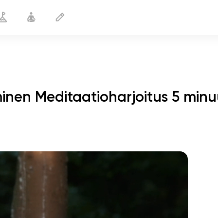
äminen Meditaatioharjoitus 5 minu
Positiivisen ajattelun kehittäminen
5 min
sielun lento
01:44
sisäinen rauha
01:27