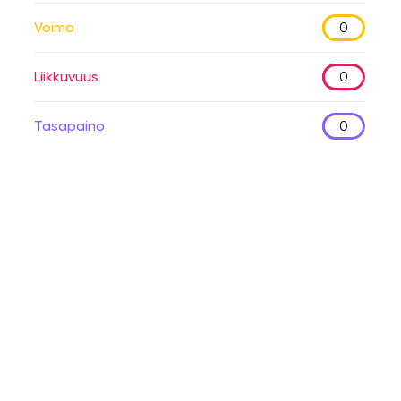
Voima
0
Liikkuvuus
0
Tasapaino
0