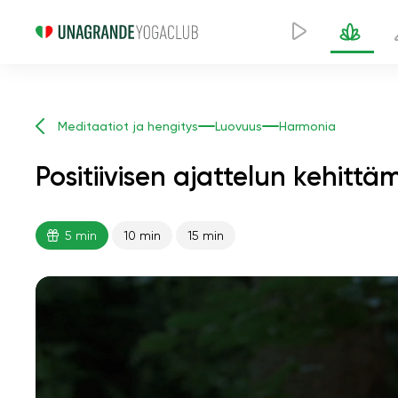
Meditaatiot ja hengitys
Luovuus
Harmonia
Positiivisen ajattelun kehitt
5 min
10 min
15 min