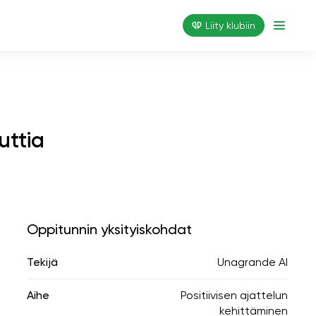
Liity klubiin
uttia
Oppitunnin yksityiskohdat
Tekijä
Unagrande AI
Aihe
Positiivisen ajattelun
kehittäminen