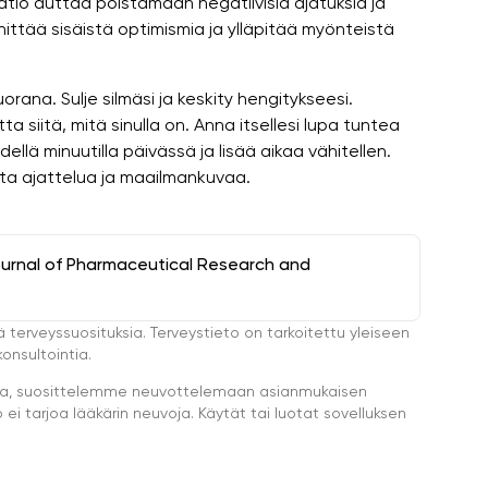
atio auttaa poistamaan negatiivisia ajatuksia ja
ttää sisäistä optimismia ja ylläpitää myönteistä
uorana. Sulje silmäsi ja keskity hengitykseesi.
tta siitä, mitä sinulla on. Anna itsellesi lupa tuntea
dellä minuutilla päivässä ja lisää aikaa vähitellen.
sta ajattelua ja maailmankuvaa.
ournal of Pharmaceutical Research and
ä terveyssuosituksia. Terveystieto on tarkoitettu yleiseen
onsultointia.
eella, suosittelemme neuvottelemaan asianmukaisen
i tarjoa lääkärin neuvoja. Käytät tai luotat sovelluksen