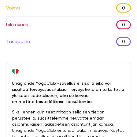
Voima
0
Liikkuvuus
0
Tasapaino
0
Unagrande YogaClub -sovellus ei sisällä eikä voi
sisältää terveyssuosituksia. Terveystieto on tarkoitettu
yleiseen tiedotukseen, eikä se korvaa
ammattitaitoista lääkärin konsultointia.
Siksi, ennen kuin teet mitään sellaisen tiedon
perusteella, suosittelemme neuvottelemaan
asianmukaisen lääketieteen asiantuntijan kanssa.
Unagrande YogaClub ei tarjoa lääkärin neuvoja. Käytät
tai luotat sovelluksen sisältöön täysin omalla