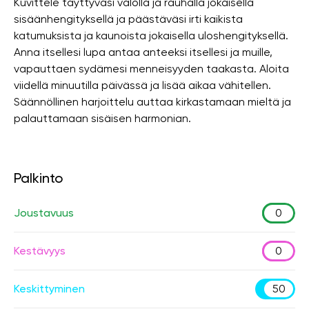
Kuvittele täyttyväsi valolla ja rauhalla jokaisella
sisäänhengityksellä ja päästäväsi irti kaikista
katumuksista ja kaunoista jokaisella uloshengityksellä.
Anna itsellesi lupa antaa anteeksi itsellesi ja muille,
vapauttaen sydämesi menneisyyden taakasta. Aloita
viidellä minuutilla päivässä ja lisää aikaa vähitellen.
Säännöllinen harjoittelu auttaa kirkastamaan mieltä ja
palauttamaan sisäisen harmonian.
Palkinto
Joustavuus
0
Kestävyys
0
Keskittyminen
50