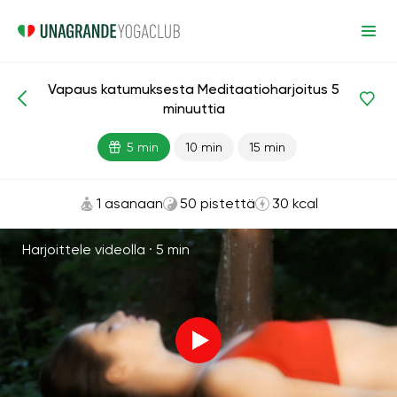
Vapaus katumuksesta Meditaatioharjoitus 5
Meditaatiot ja hengitys
Katumus
minuuttia
5 min
10 min
15 min
1 asanaan
50 pistettä
30 kcal
Harjoittele videolla ·
5 min