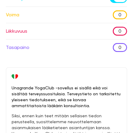
Voima
0
Liikkuvuus
0
Tasapaino
0
Unagrande YogaClub -sovellus ei sisällä eikä voi
sisältää terveyssuosituksia. Terveystieto on tarkoitettu
yleiseen tiedotukseen, eikä se korvaa
ammattitaitoista lääkärin konsultointia.
Siksi, ennen kuin teet mitään sellaisen tiedon
perusteella, suosittelemme neuvottelemaan
asianmukaisen lääketieteen asiantuntijan kanssa.