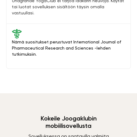
Unagrande YogaClub ei tarjoa lääkärin neuvoja. Käytät
tai luotat sovelluksen sisältöön täysin omalla
vastuullasi.
Nämä suositukset perustuvat International Journal of
Pharmaceutical Research and Sciences -lehden
tutkimuksiin.
Kokeile Joogaklubin
mobiilisovellusta
Sovelluksessa on saatavilla valmiita