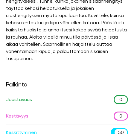
hengitykseesi. Tunne, kuinka jokainen sisäänhengitys
täyttää kehosi helpotuksella ja jokaisen
uloshengityksen myötä kipu laantuu. Kuvittele, kuinka
kehosi rentoutuu ja kipu vähitellen katoaa. Päästä irti
kaikista huolista ja anna itsesi kokea syvää helpotusta
ja rauhaa. Aloita viidellä minuutilla päivässä ja lisää
aikaa vähitellen. Säännöllinen harjoittelu auttaa
vähentämään kipua ja palauttamaan sisäisen
tasapainon.
Palkinto
Joustavuus
0
Kestävyys
0
Keskittyminen
50