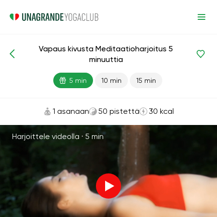
Vapaus kivusta Meditaatioharjoitus 5
Meditaatiot ja hengitys
Rentoutuminen
minuuttia
5 min
10 min
15 min
1 asanaan
50 pistettä
30 kcal
Harjoittele videolla ·
5 min