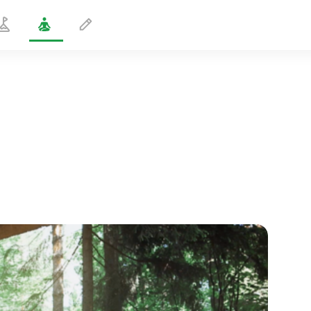
Kriya du dauphin
1 min
le vol de l'âme
01:44