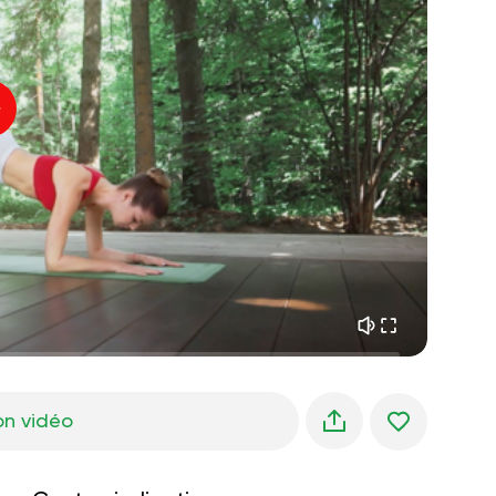
paix intérieure
01:27
rêves du matin
01:34
fraîcheur de la forêt
05:00
Voix de l'instructeur
pluie d'été
02:00
silence des montagnes
02:00
brise de mer
02:00
la voix du vent
02:00
forêt de printemps
02:00
on vidéo