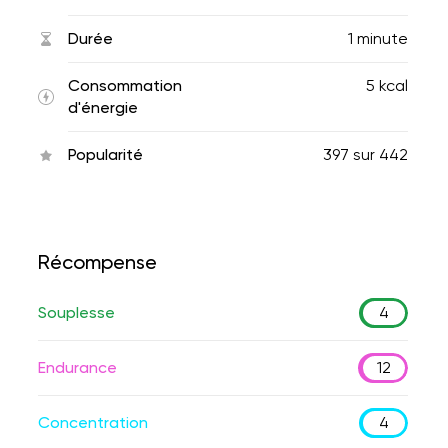
Durée
1 minute
Consommation
5 kcal
d'énergie
Popularité
397
sur
442
Récompense
Souplesse
4
Endurance
12
Concentration
4