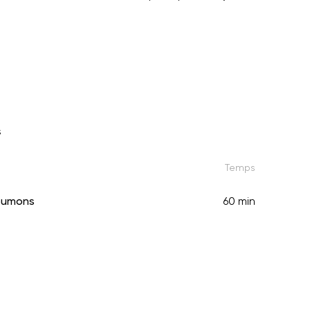
s
Temps
oumons
60 min