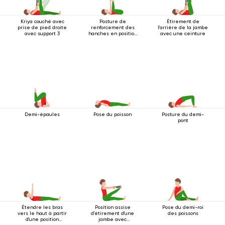
Kriya couché avec
Posture de
Étirement de
prise de pied droite
renforcement des
l'arrière de la jambe
avec support 3
hanches en position
avec une ceinture
couchée
Demi-épaules
Pose du poisson
Posture du demi-
pont
Étendre les bras
Position assise
Pose du demi-roi
vers le haut à partir
d'étirement d'une
des poissons
d'une position
jambe avec