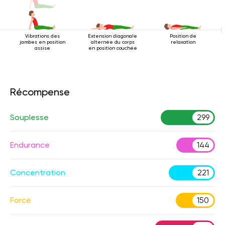
Vibrations des
Extension diagonale
Position de
jambes en position
alternée du corps
relaxation
assise
en position couchée
Récompense
Souplesse
299
Endurance
144
Concentration
221
Force
150