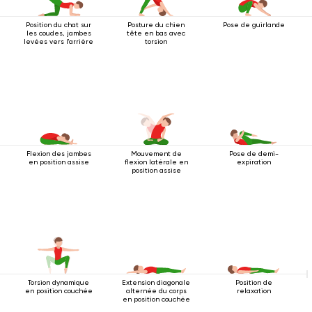
Position du chat sur
Posture du chien
Pose de guirlande
les coudes, jambes
tête en bas avec
levées vers l'arrière
torsion
Flexion des jambes
Mouvement de
Pose de demi-
en position assise
flexion latérale en
expiration
position assise
Torsion dynamique
Extension diagonale
Position de
en position couchée
alternée du corps
relaxation
en position couchée