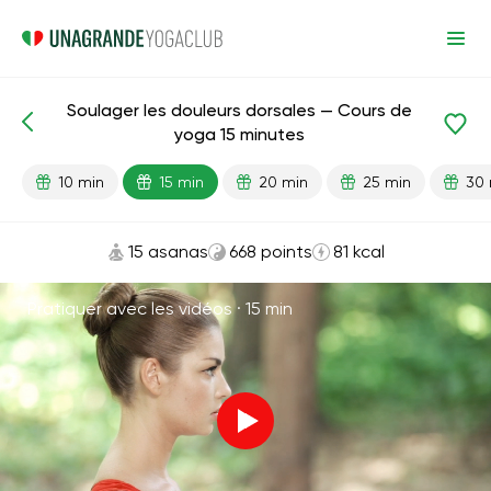
Soulager les douleurs dorsales — Cours de
Leçons prêtes
Sport
Dos
yoga 15 minutes
10 min
15 min
20 min
25 min
30 
15 asanas
668 points
81 kcal
Pratiquer avec les vidéos ·
15 min