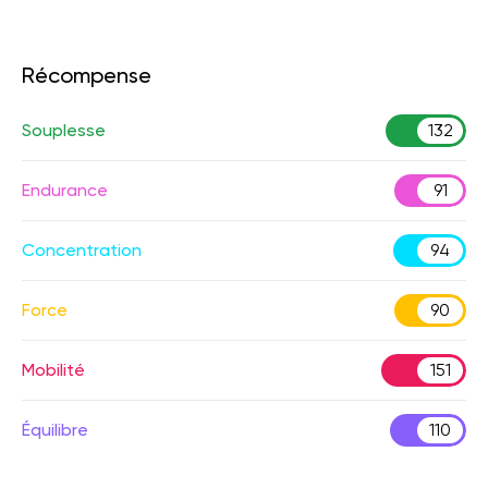
Récompense
Souplesse
132
Endurance
91
Concentration
94
Force
90
Mobilité
151
Équilibre
110