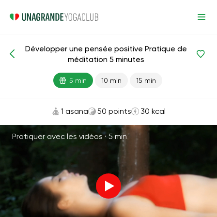
Développer une pensée positive Pratique de
Méditations et respiration
Créativité
Harmonie
méditation 5 minutes
5 min
10 min
15 min
1 asana
50 points
30 kcal
Pratiquer avec les vidéos ·
5 min