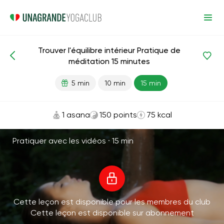
Trouver l'équilibre intérieur Pratique de
Méditations et respiration
Équilibre
Harmonie
méditation 15 minutes
5 min
10 min
15 min
1 asana
150 points
75 kcal
Pratiquer avec les vidéos ·
15 min
Cette leçon est disponible pour les membres du club
Cette leçon est disponible sur abonnement