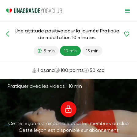
Une attitude positive pour la journée Pratique
Méditations et respiration
Bonheur
Harmonie
de méditation 10 minutes
5 min
10 min
15 min
1 asana
100 points
50 kcal
Pratiquer avec les vidéos ·
10 min
Cette leçon est disponible pour les membres du club
Cette leçon est disponible sur abonnement