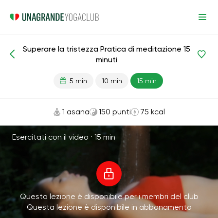
Superare la tristezza Pratica di meditazione 15
Meditazioni e respirazione
Tristezza
minuti
5 min
10 min
15 min
1 asana
150 punti
75 kcal
Esercitati con il video ·
15 min
Questa lezione è disponibile per i membri del club
Questa lezione è disponibile in abbonamento