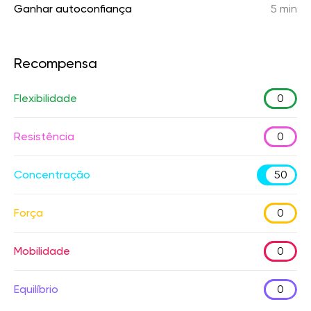
Ganhar autoconfiança
5 min
Recompensa
Flexibilidade
0
Resistência
0
Concentração
50
Força
0
Mobilidade
0
Equilíbrio
0