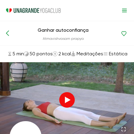
Ganhar autoconfiança
Asanas e exercícios
Meditações
Atmavishvasam prapya
5 min
50 pontos
2 kcal
Meditações
Estática