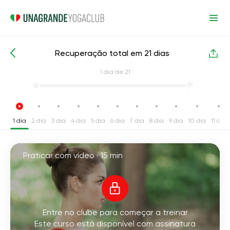
Recuperação total em 21 dias
Cursos de yoga intensivos
Voltar
1
dia de 21
1 dia
2 dia
3 dia
4 dia
5 dia
6 dia
7 dia
8 dia
9 dia
10 dia
11 dia
Praticar com vídeo ·
15 min
Entre no clube para começar a treinar
Este curso está disponível com assinatura