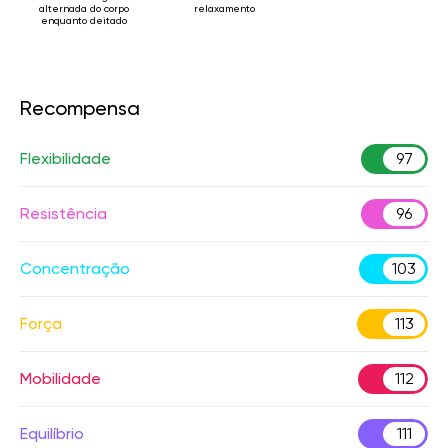
alternada do corpo
relaxamento
enquanto deitado
Recompensa
Flexibilidade
97
Resistência
96
Concentração
103
Força
113
Mobilidade
112
Equilíbrio
111