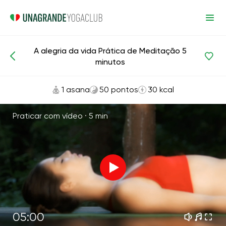
A alegria da vida Prática de Meditação 5
Meditação e respiração
Felicidade
minutos
1 asana
50 pontos
30 kcal
Praticar com vídeo ·
5 min
05:00