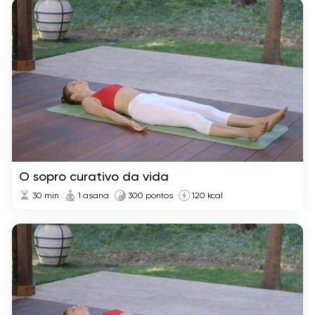
O sopro curativo da vida
30
min
1 asana
300 pontos
120 kcal