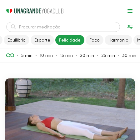
Equilíbrio
Esporte
Felicidade
Foco
Harmonia
M
5 min
10 min
15 min
20 min
25 min
30 min