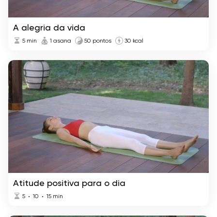
A alegria da vida
5
min
1 asana
50 pontos
30 kcal
Atitude positiva para o dia
5
10
15
min