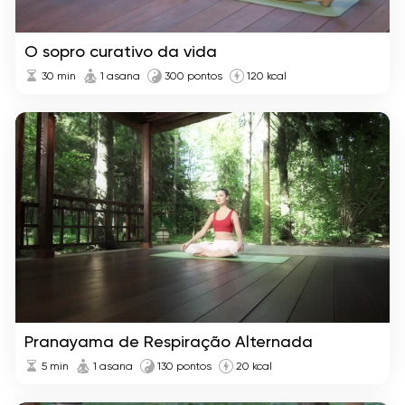
O sopro curativo da vida
30
min
1 asana
300 pontos
120 kcal
Pranayama de Respiração Alternada
5
min
1 asana
130 pontos
20 kcal