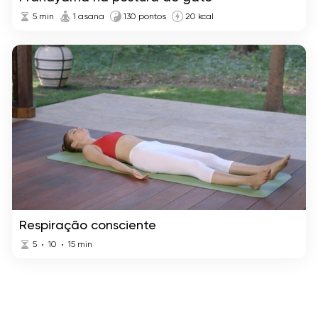
5
min
1 asana
130 pontos
20 kcal
Respiração consciente
5
10
15
min