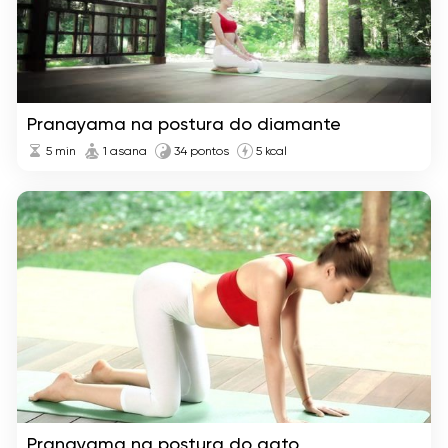
Pranayama na postura do diamante
5
min
1 asana
34 pontos
5 kcal
Pranayama na postura do gato