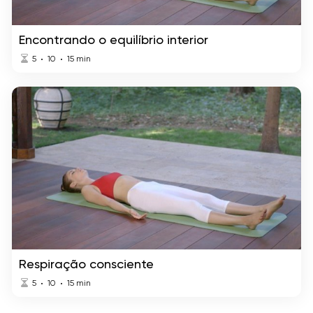
Encontrando o equilíbrio interior
5
10
15
min
Respiração consciente
5
10
15
min