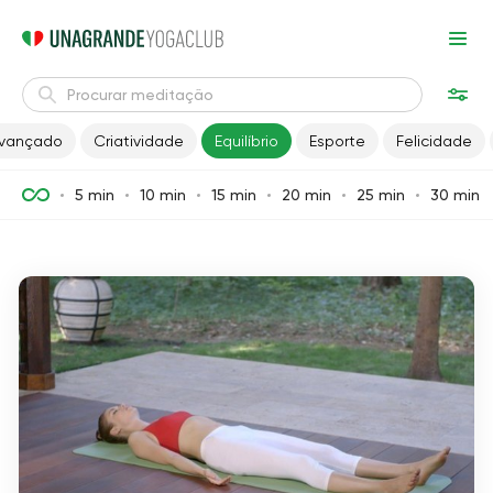
vançado
Criatividade
Equilíbrio
Esporte
Felicidade
5 min
10 min
15 min
20 min
25 min
30 min