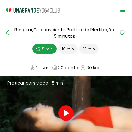
Respiração consciente Prática de Meditação
Meditação e respiração
Respiração
Equilíbrio
5 minutos
5 min
10 min
15 min
1 asana
50 pontos
30 kcal
Praticar com vídeo ·
5 min