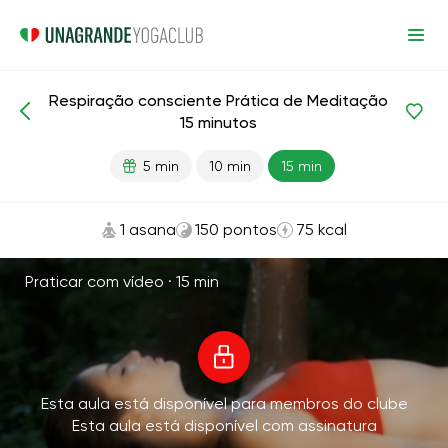
Respiração consciente Prática de Meditação
Meditação e respiração
Respiração
Equilíbrio
15 minutos
5 min
10 min
15 min
1 asana
150 pontos
75 kcal
Praticar com vídeo ·
15 min
Esta aula está disponível para membros do clube
Esta aula está disponível com assinatura