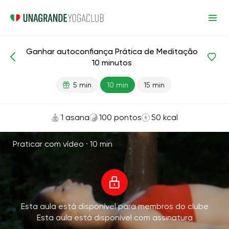
Ganhar autoconfiança Prática de Meditação
Meditação e respiração
Autoestima
10 minutos
5 min
10 min
15 min
1 asana
100 pontos
50 kcal
Praticar com vídeo ·
10 min
Esta aula está disponível para membros do clube
Esta aula está disponível com assinatura