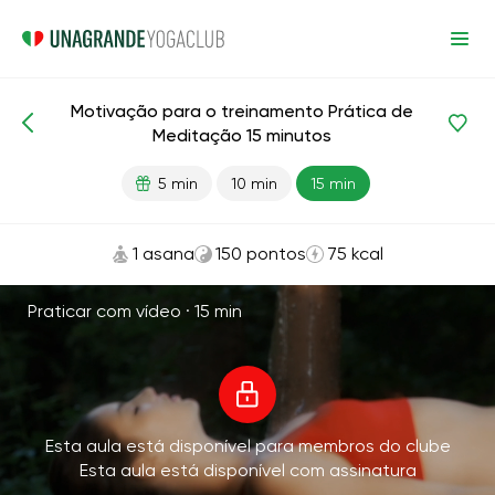
Motivação para o treinamento Prática de
Meditação e respiração
Esporte
Meditação 15 minutos
5 min
10 min
15 min
1 asana
150 pontos
75 kcal
Praticar com vídeo ·
15 min
Esta aula está disponível para membros do clube
Esta aula está disponível com assinatura