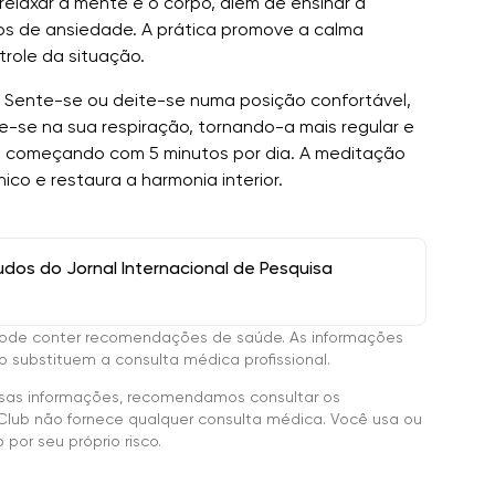
elaxar a mente e o corpo, além de ensinar a
os de ansiedade. A prática promove a calma
trole da situação.
. Sente-se ou deite-se numa posição confortável,
-se na sua respiração, tornando-a mais regular e
 começando com 5 minutos por dia. A meditação
ico e restaura a harmonia interior.
os do Jornal Internacional de Pesquisa
ode conter recomendações de saúde. As informações
 substituem a consulta médica profissional.
sas informações, recomendamos consultar os
Club não fornece qualquer consulta médica. Você usa ou
por seu próprio risco.