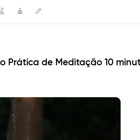
 Prática de Meditação 10 minu
o voo da alma
01:44
paz interior
01:27