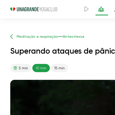
Meditação e respiração
Antiestresse
Superando ataques de pânico
5 min
10 min
15 min