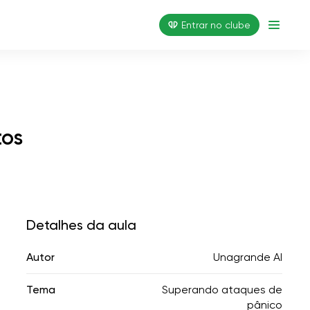
Entrar no clube
tos
Detalhes da aula
Autor
Unagrande AI
Tema
Superando ataques de
pânico