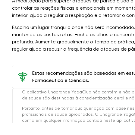
A meditação para superar ataques de pânico ajuda a r
controlar as reações físicas e emocionais em moment
interior, ajuda a regular a respiração e a retomar o con
Escolha um lugar tranquilo onde não será incomodado
mantendo as costas retas. Feche os olhos e concentre
profunda. Aumente gradualmente o tempo de prática,
regular ajuda a reduzir a frequência de ataques de pân
Estas recomendações são baseadas em estud
Farmacêutica e Ciências.
O aplicativo Unagrande YogaClub não contém e não p
de saúde são destinadas à conscientização geral e não
Portanto, antes de tomar qualquer ação com base nes
profissionais de saúde apropriados. O Unagrande Yoga
confia em qualquer informação contida neste aplicativo 