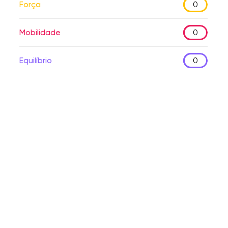
Força
0
Mobilidade
0
Equilíbrio
0