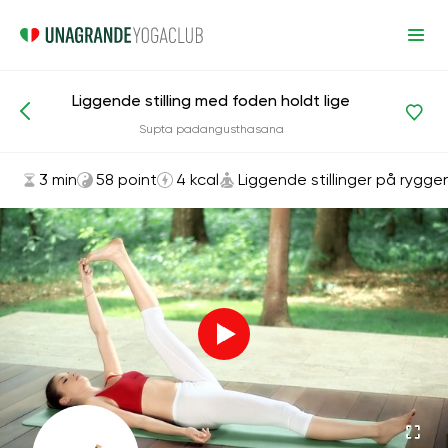
Liggende stilling med foden holdt lige
Asanas og øvelser
Liggende stillinger på ryggen
Supta padangusthasana
3 min
58 point
4 kcal
Liggende stillinger på rygge