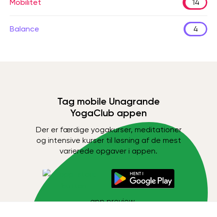
Mobilitet
14
Balance
4
Tag mobile Unagrande
YogaClub appen
Der er færdige yogakurser, meditationer
og intensive kurser til løsning af de mest
varierede opgaver i appen.