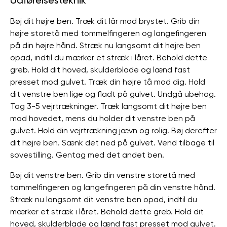
Udførelsesteknik
Bøj dit højre ben. Træk dit lår mod brystet. Grib din
højre storetå med tommelfingeren og langefingeren
på din højre hånd. Stræk nu langsomt dit højre ben
opad, indtil du mærker et stræk i låret. Behold dette
greb. Hold dit hoved, skulderblade og lænd fast
presset mod gulvet. Træk din højre tå mod dig. Hold
dit venstre ben lige og fladt på gulvet. Undgå ubehag.
Tag 3-5 vejrtrækninger. Træk langsomt dit højre ben
mod hovedet, mens du holder dit venstre ben på
gulvet. Hold din vejrtrækning jævn og rolig. Bøj derefter
dit højre ben. Sænk det ned på gulvet. Vend tilbage til
sovestilling. Gentag med det andet ben.
Bøj dit venstre ben. Grib din venstre storetå med
tommelfingeren og langefingeren på din venstre hånd.
Stræk nu langsomt dit venstre ben opad, indtil du
mærker et stræk i låret. Behold dette greb. Hold dit
hoved, skulderblade og lænd fast presset mod gulvet.