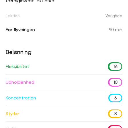
færdiglavede lektioner
Lektion
Varighed
Før flyvningen
90 min
Belønning
Fleksibilitet
16
Udholdenhed
10
Koncentration
6
Styrke
8