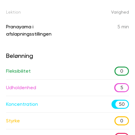
Lektion
Varighed
Pranayama i
5 min
afslapningsstillingen
Belønning
Fleksibilitet
0
Udholdenhed
5
Koncentration
50
Styrke
0