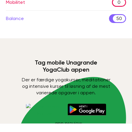
Mobilitet
0
Balance
50
Tag mobile Unagrande
YogaClub appen
Der er færdige yogakurser, meditationer
og intensive kurser til løsning af de mest
varierede opgaver i appen.