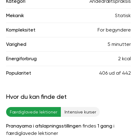
Kategori
Åndedrætspraksis
Mekanik
Statisk
Kompleksitet
For begyndere
Varighed
5 minutter
Energiforbrug
2 kcal
Popularitet
406
ud af
442
Hvor du kan finde det
Færdiglavede lektioner
Intensive kurser
Pranayama i afslapningsstillingen
findes
1 gang
i
færdiglavede lektioner