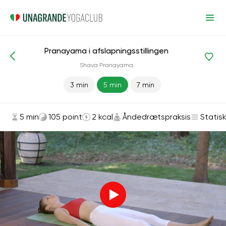
Pranayama i afslapningsstillingen
Asanas og øvelser
Åndedrætspraksis
Shava Pranayama
3 min
5 min
7 min
5 min
105 point
2 kcal
Åndedrætspraksis
Statis