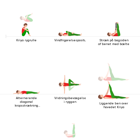
Kriya rygrulle
Vindfrigørelsespositur
Stræk på bagsiden
af ​​benet med bælte
Alternerende
Vridningsbevægelse
diagonal
i ryggen
Liggende ben over
kropsstrækning
hovedet Kriya
mens man ligger
ned