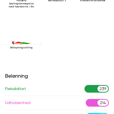
Forlæns
Barnepositur 3
Vindbefrielsesbevægelsen
bøjningsbevægelse
med hænderne i lås
Afslapningsstilling
Belønning
Fleksibilitet
239
Udholdenhed
214