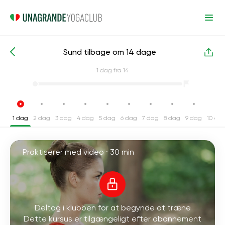
Sund tilbage om 14 dage
Intensive yogakurser
Tilbage
1
dag fra 14
1 dag
2 dag
3 dag
4 dag
5 dag
6 dag
7 dag
8 dag
9 dag
10 da
Praktiserer med video ·
30 min
Deltag i klubben for at begynde at træne
Dette kursus er tilgængeligt efter abonnement