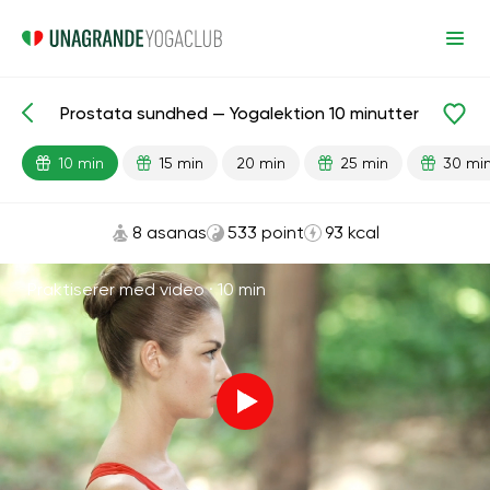
Prostata sundhed — Yogalektion 10 minutter
Færdiglavede lektioner
Køn
10 min
15 min
20 min
25 min
30 mi
8 asanas
533 point
93 kcal
Praktiserer med video ·
10 min