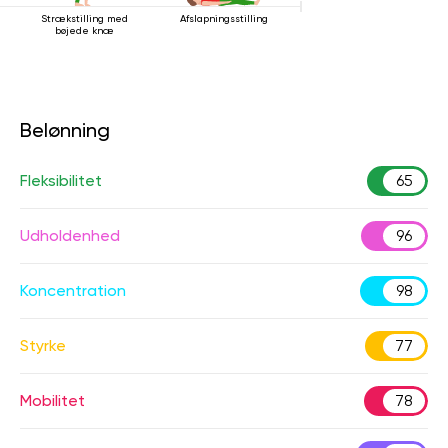
Strækstilling med
Afslapningsstilling
bøjede knæ
Belønning
Fleksibilitet
65
Udholdenhed
96
Koncentration
98
Styrke
77
Mobilitet
78