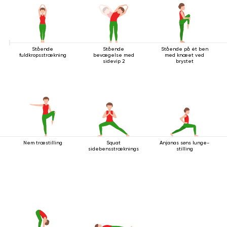
Stående
Stående
Stående på ét ben
fuldkropsstrækning
bevægelse med
med knæet ved
sidevip 2
brystet
Nem træstilling
Squat
Anjanas søns lunge-
sidebensstrækningsstilling
stilling