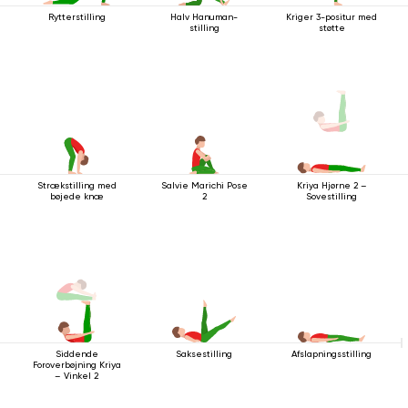
Rytterstilling
Halv Hanuman-
Kriger 3-positur med
stilling
støtte
Strækstilling med
Salvie Marichi Pose
Kriya Hjørne 2 –
bøjede knæ
2
Sovestilling
Siddende
Saksestilling
Afslapningsstilling
Foroverbøjning Kriya
– Vinkel 2