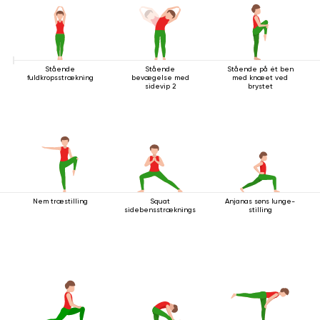
Stående
Stående
Stående på ét ben
fuldkropsstrækning
bevægelse med
med knæet ved
sidevip 2
brystet
Nem træstilling
Squat
Anjanas søns lunge-
sidebensstrækningsstilling
stilling