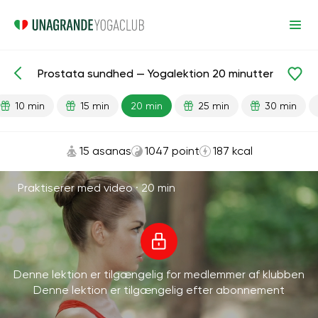
Prostata sundhed — Yogalektion 20 minutter
Færdiglavede lektioner
Køn
10 min
15 min
20 min
25 min
30 min
15 asanas
1047 point
187 kcal
Praktiserer med video ·
20 min
Denne lektion er tilgængelig for medlemmer af klubben
Denne lektion er tilgængelig efter abonnement