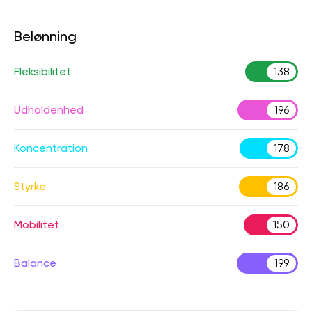
Belønning
Fleksibilitet
138
Udholdenhed
196
Koncentration
178
Styrke
186
Mobilitet
150
Balance
199