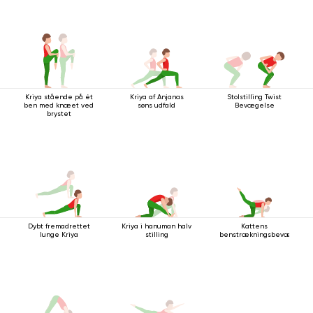
Kriya stående på ét
Kriya af Anjanas
Stolstilling Twist
ben med knæet ved
søns udfald
Bevægelse
brystet
Dybt fremadrettet
Kriya i hanuman halv
Kattens
lunge Kriya
stilling
benstrækningsbevægelse