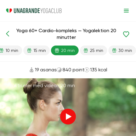
Yoga 60+ Cardio-kompleks — Yogalektion 20
Færdiglavede lektioner
Alder
minutter
10 min
15 min
20 min
25 min
30 min
19 asanas
840 point
135 kcal
Praktiserer med video ·
20 min