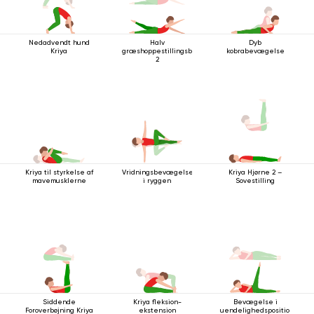
Nedadvendt hund
Halv
Dyb
Kriya
græshoppestillingsbevægelse
kobrabevægelse
2
Kriya til styrkelse af
Vridningsbevægelse
Kriya Hjørne 2 –
mavemusklerne
i ryggen
Sovestilling
Siddende
Kriya fleksion-
Bevægelse i
Foroverbøjning Kriya
ekstension
uendelighedsposition