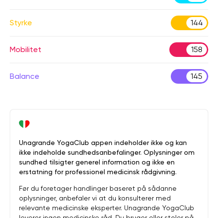
Styrke
144
Mobilitet
158
Balance
145
Unagrande YogaClub appen indeholder ikke og kan
ikke indeholde sundhedsanbefalinger. Oplysninger om
sundhed tilsigter generel information og ikke en
erstatning for professionel medicinsk rådgivning.
Før du foretager handlinger baseret på sådanne
oplysninger, anbefaler vi at du konsulterer med
relevante medicinske eksperter. Unagrande YogaClub
leverer ingen medicinske råd. Du bruger eller stoler på