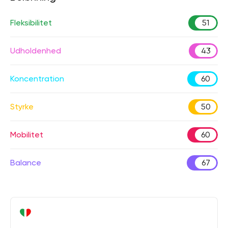
Fleksibilitet
51
Udholdenhed
43
Koncentration
60
Styrke
50
Mobilitet
60
Balance
67