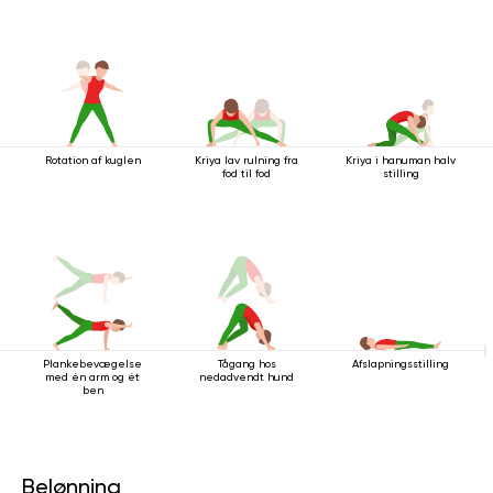
Rotation af kuglen
Kriya lav rulning fra
Kriya i hanuman halv
fod til fod
stilling
Plankebevægelse
Tågang hos
Afslapningsstilling
med én arm og ét
nedadvendt hund
ben
Belønning