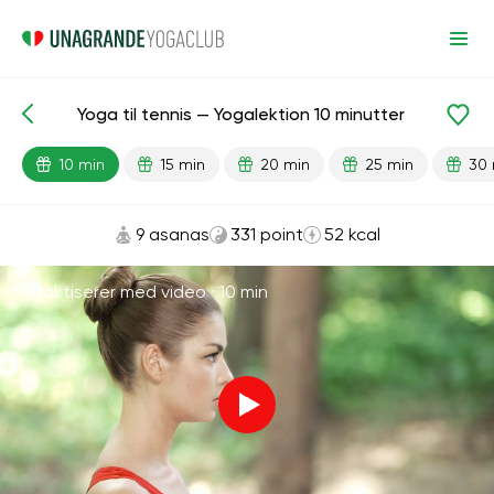
Yoga til tennis — Yogalektion 10 minutter
Færdiglavede lektioner
Sport
10 min
15 min
20 min
25 min
30 
9 asanas
331 point
52 kcal
Praktiserer med video ·
10 min