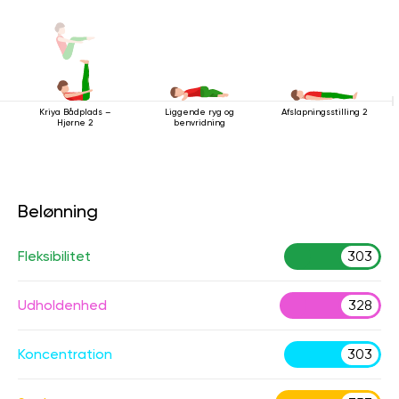
Kriya Bådplads –
Liggende ryg og
Afslapningsstilling 2
Hjørne 2
benvridning
Belønning
Fleksibilitet
303
Udholdenhed
328
Koncentration
303