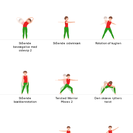
Stående
Stående sideknæk
Rotation af kuglen
bevægelse med
sidevip 2
Stående
Twisted Warrior
Den skæve rytters
bækkenrotation
Moves 2
twist