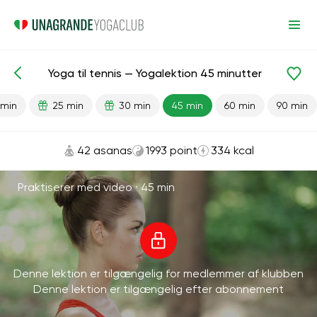
Yoga til tennis — Yogalektion 45 minutter
Færdiglavede lektioner
Sport
 min
25 min
30 min
45 min
60 min
90 min
42 asanas
1993 point
334 kcal
Praktiserer med video ·
45 min
Denne lektion er tilgængelig for medlemmer af klubben
Denne lektion er tilgængelig efter abonnement