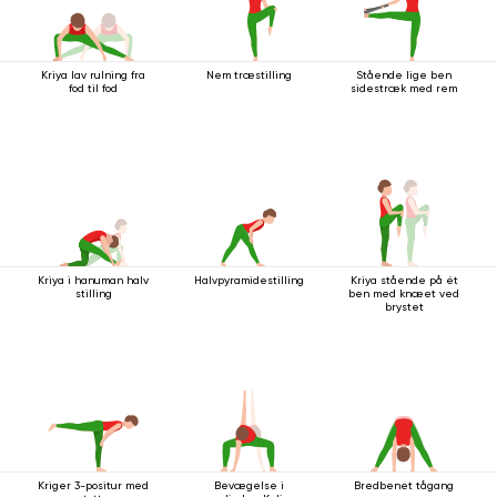
Kriya lav rulning fra
Nem træstilling
Stående lige ben
fod til fod
sidestræk med rem
Kriya i hanuman halv
Halvpyramidestilling
Kriya stående på ét
stilling
ben med knæet ved
brystet
Kriger 3-positur med
Bevægelse i
Bredbenet tågang