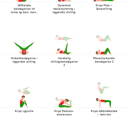
Skiftende
Dynamisk
Kriya Plow –
bevægelser af
mavestyrkning i
Sovestilling
arme og ben, mens
liggende stilling
du ligger på ryggen
Vinkelbevægelse i
Uendelig
Mavestyrkende
liggende stilling
stillingsbevægelse
bevægelse 2
2
Kriya rygrulle
Kriya fleksion-
Kriya-bådsiddende
ekstension
– halv bro