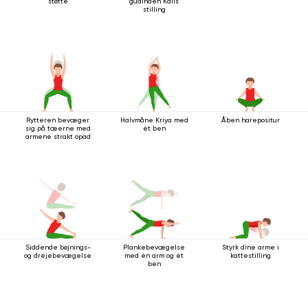
støtte
gudinden Kalis
stilling
Rytteren bevæger
Halvmåne Kriya med
Åben harepositur
sig på tæerne med
ét ben
armene strakt opad
Siddende bøjnings-
Plankebevægelse
Styrk dine arme i
og drejebevægelse
med én arm og ét
kattestilling
ben