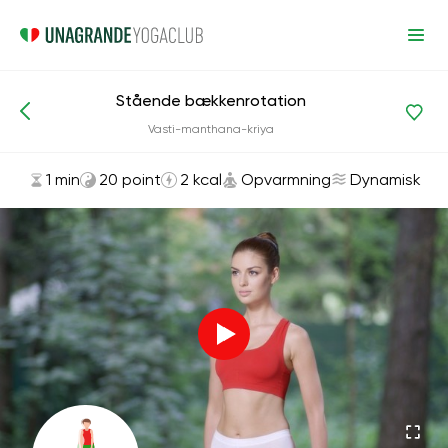
Stående bækkenrotation
Asanas og øvelser
Opvarmning
Vasti-manthana-kriya
1 min
20 point
2 kcal
Opvarmning
Dynamisk