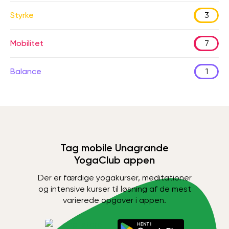
Styrke
3
Mobilitet
7
Balance
1
Tag mobile Unagrande
YogaClub appen
Der er færdige yogakurser, meditationer
og intensive kurser til løsning af de mest
varierede opgaver i appen.