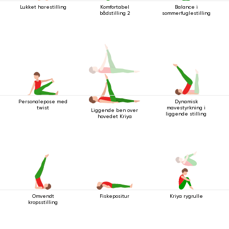
Lukket harestilling
Komfortabel
Balance i
bådstilling 2
sommerfuglestilling
Personalepose med
Dynamisk
twist
mavestyrkning i
Liggende ben over
liggende stilling
hovedet Kriya
Omvendt
Fiskepositur
Kriya rygrulle
kropsstilling