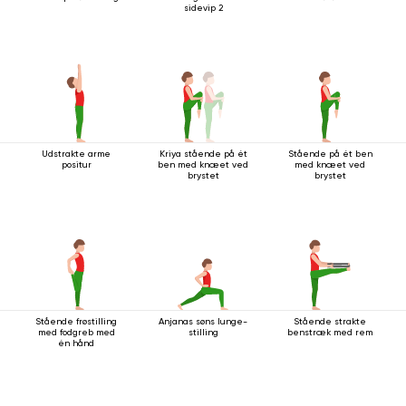
sidevip 2
Udstrakte arme
Kriya stående på ét
Stående på ét ben
positur
ben med knæet ved
med knæet ved
brystet
brystet
Stående frøstilling
Anjanas søns lunge-
Stående strakte
med fodgreb med
stilling
benstræk med rem
én hånd