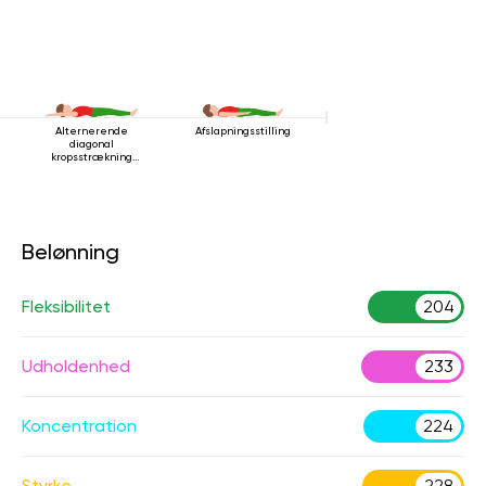
Alternerende
Afslapningsstilling
diagonal
kropsstrækning
mens man ligger
ned
Belønning
Fleksibilitet
204
Udholdenhed
233
Koncentration
224
Styrke
228