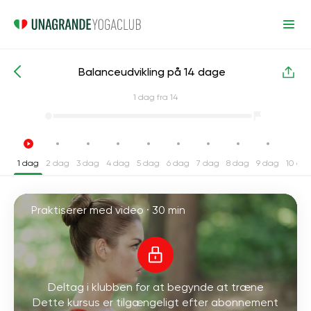
Balanceudvikling på 14 dage
Intensive yogakurser
Balance
1
dag fra 14
1 dag
2 dag
3 dag
4 dag
5 dag
6 dag
7 dag
8 dag
9 dag
10 da
Praktiserer med video ·
30 min
Deltag i klubben for at begynde at træne
Dette kursus er tilgængeligt efter abonnement