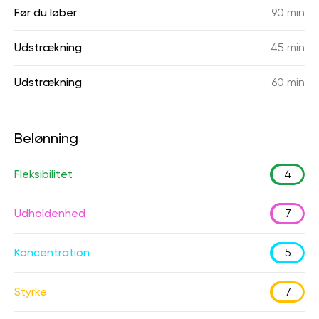
Før du løber
90 min
Udstrækning
45 min
Udstrækning
60 min
Belønning
Fleksibilitet
4
Udholdenhed
7
Koncentration
5
Styrke
7