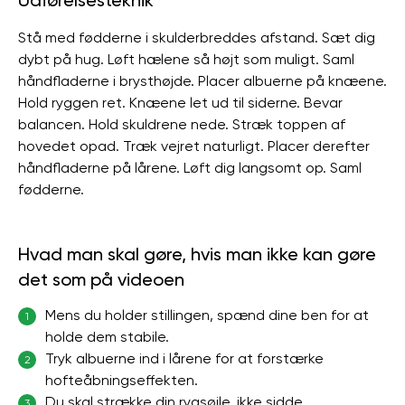
Udførelsesteknik
Stå med fødderne i skulderbreddes afstand. Sæt dig
dybt på hug. Løft hælene så højt som muligt. Saml
håndfladerne i brysthøjde. Placer albuerne på knæene.
Hold ryggen ret. Knæene let ud til siderne. Bevar
balancen. Hold skuldrene nede. Stræk toppen af ​​
hovedet opad. Træk vejret naturligt. Placer derefter
håndfladerne på lårene. Løft dig langsomt op. Saml
fødderne.
Hvad man skal gøre, hvis man ikke kan gøre
det som på videoen
Mens du holder stillingen, spænd dine ben for at
1
holde dem stabile.
Tryk albuerne ind i lårene for at forstærke
2
hofteåbningseffekten.
Du skal strække din rygsøjle, ikke sidde
3