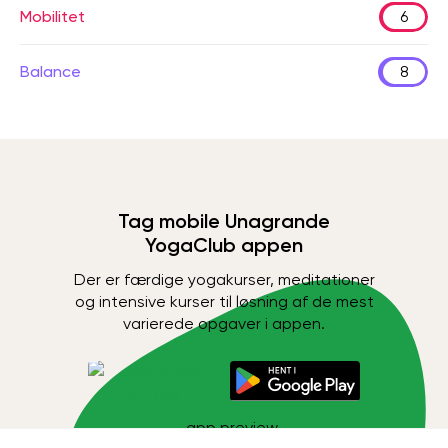
Mobilitet
6
Balance
8
Tag mobile Unagrande
YogaClub appen
Der er færdige yogakurser, meditationer
og intensive kurser til løsning af de mest
varierede opgaver i appen.