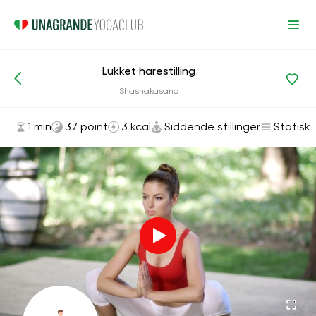
Lukket harestilling
Asanas og øvelser
Siddende stillinger
Shashakasana
1 min
37 point
3 kcal
Siddende stillinger
Statisk