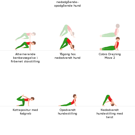
nedadgående-
opadgående hund
Alternerende
Tågang hos
Cobra Drejning
benbevægelse i
nedadvendt hund
Move 2
firbenet stavstilling
Kattepositur med
Opadvendt
Nedadvendt
fodgreb
hundestilling
hundestilling med
twist