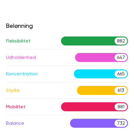
Belønning
Fleksibilitet
882
Udholdenhed
647
Koncentration
665
Styrke
613
Mobilitet
881
Balance
732