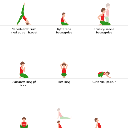
Nedadvendt hund
Rytterens
Knæstyrkende
med et ben hævet
bevægelse
bevægelse
Diamantstilling på
Tåstilling
Girlande-positur
tæer