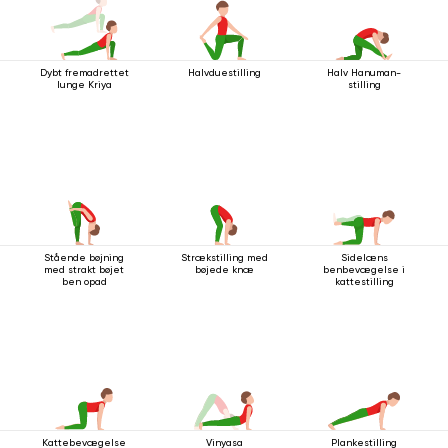
Dybt fremadrettet
Halvduestilling
Halv Hanuman-
lunge Kriya
stilling
Stående bøjning
Strækstilling med
Sidelæns
med strakt bøjet
bøjede knæ
benbevægelse i
ben opad
kattestilling
Kattebevægelse
Vinyasa
Plankestilling