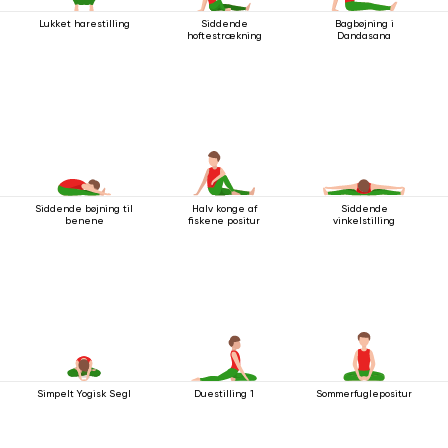
Lukket harestilling
Siddende
Bagbøjning i
hoftestrækning
Dandasana
Siddende bøjning til
Halv konge af
Siddende
benene
fiskene positur
vinkelstilling
Simpelt Yogisk Segl
Duestilling 1
Sommerfuglepositur