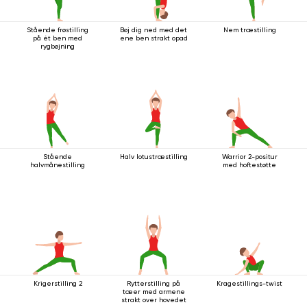
Stående frøstilling
Bøj dig ned med det
Nem træstilling
på ét ben med
ene ben strakt opad
rygbøjning
Stående
Halv lotustræstilling
Warrior 2-positur
halvmånestilling
med hoftestøtte
Krigerstilling 2
Rytterstilling på
Kragestillings-twist
tæer med armene
strakt over hovedet