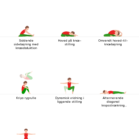
Siddende
Hoved på knæ-
Omvendt hoved-til-
sidebøjning med
stilling
knæbøjning
knæabduktion
Kriya rygrulle
Dynamisk vridning i
Alternerende
liggende stilling
diagonal
kropsstrækning
mens man ligger
ned