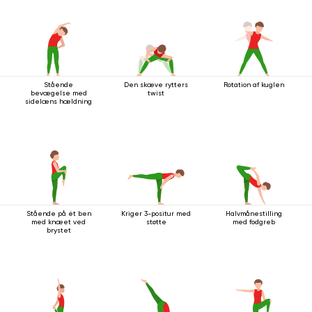
Stående
Den skæve rytters
Rotation af kuglen
bevægelse med
twist
sidelæns hældning
Stående på ét ben
Kriger 3-positur med
Halvmånestilling
med knæet ved
støtte
med fodgreb
brystet