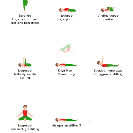
Sovende
Sovende
Vindfrigivende
krigerpositur med
krigerpositur
positur
det ene ben strakt
Liggende
Stræk armene opad
Kriya Plow –
hoftestyrkende
fra liggende stilling
Sovestilling
stilling
Liggende
Afslapningsstilling 3
sommerfuglestilling