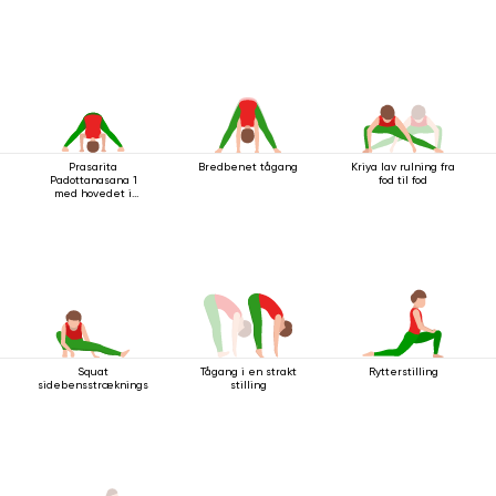
Prasarita
Bredbenet tågang
Kriya lav rulning fra
Padottanasana 1
fod til fod
med hovedet i
gulvet
Squat
Tågang i en strakt
Rytterstilling
sidebensstrækningsstilling
stilling