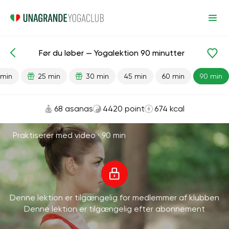
Før du løber — Yogalektion 90 minutter
Færdiglavede lektioner
Sport
Løb
 min
25 min
30 min
45 min
60 min
90 min
68 asanas
4420 point
674 kcal
Praktiserer med video ·
90 min
Denne lektion er tilgængelig for medlemmer af klubben
Denne lektion er tilgængelig efter abonnement