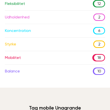
Fleksibilitet
12
Udholdenhed
2
Koncentration
6
Styrke
2
Mobilitet
18
Balance
10
Tag mobile Unagrande