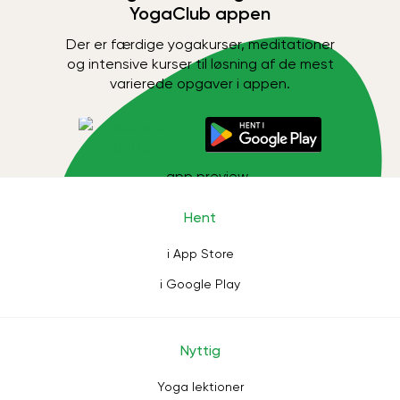
YogaClub appen
Der er færdige yogakurser, meditationer
og intensive kurser til løsning af de mest
varierede opgaver i appen.
Hent
i App Store
i Google Play
Nyttig
Yoga lektioner