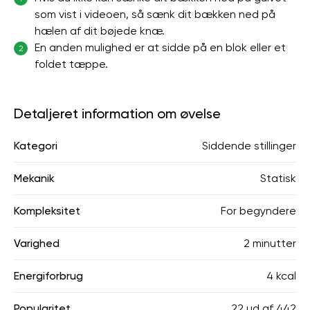
som vist i videoen, så sænk dit bækken ned på
hælen af ​​dit bøjede knæ.
En anden mulighed er at sidde på en blok eller et
2
foldet tæppe.
Detaljeret information om øvelse
Kategori
Siddende stillinger
Mekanik
Statisk
Kompleksitet
For begyndere
Varighed
2 minutter
Energiforbrug
4 kcal
Popularitet
22
ud af
442