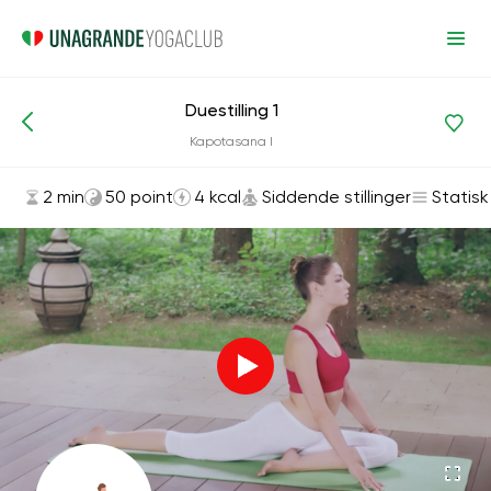
Duestilling 1
Asanas og øvelser
Siddende stillinger
Kapotasana I
2 min
50 point
4 kcal
Siddende stillinger
Statisk