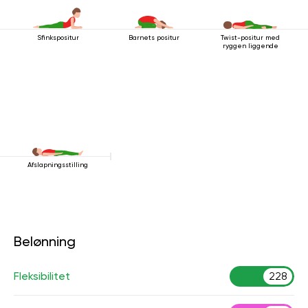
Sfinkspositur
Barnets positur
Twist-positur med
ryggen liggende
Afslapningsstilling
Belønning
Fleksibilitet
228