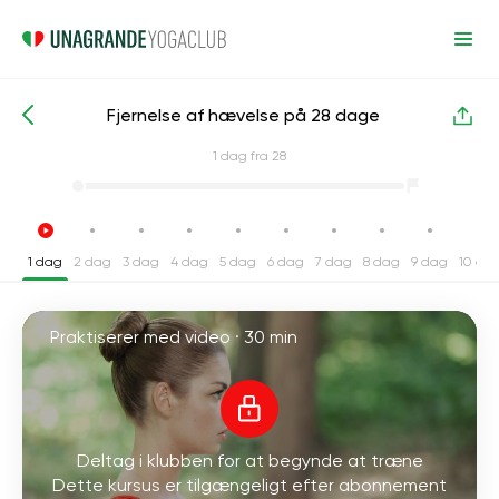
Fjernelse af hævelse på 28 dage
Intensive yogakurser
Vægttab
1
dag fra 28
1 dag
2 dag
3 dag
4 dag
5 dag
6 dag
7 dag
8 dag
9 dag
10 da
Praktiserer med video ·
30 min
Deltag i klubben for at begynde at træne
Dette kursus er tilgængeligt efter abonnement