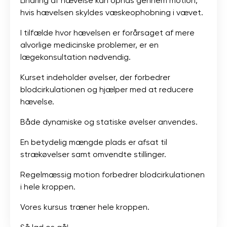
Lindring af hævelse kan opnås gennem motion,
hvis hævelsen skyldes væskeophobning i vævet.
I tilfælde hvor hævelsen er forårsaget af mere
alvorlige medicinske problemer, er en
lægekonsultation nødvendig.
Kurset indeholder øvelser, der forbedrer
blodcirkulationen og hjælper med at reducere
hævelse.
Både dynamiske og statiske øvelser anvendes.
En betydelig mængde plads er afsat til
strækøvelser samt omvendte stillinger.
Regelmæssig motion forbedrer blodcirkulationen
i hele kroppen.
Vores kursus træner hele kroppen.