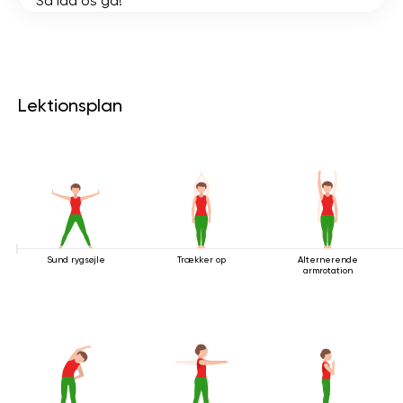
Så lad os gå!
Lektionsplan
Sund rygsøjle
Trækker op
Alternerende
armrotation