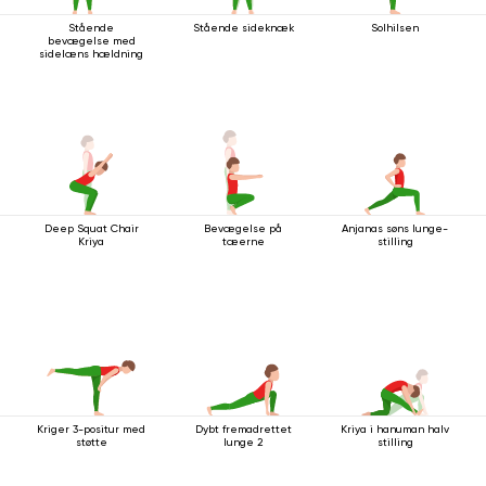
Stående
Stående sideknæk
Solhilsen
bevægelse med
sidelæns hældning
Deep Squat Chair
Bevægelse på
Anjanas søns lunge-
Kriya
tæerne
stilling
Kriger 3-positur med
Dybt fremadrettet
Kriya i hanuman halv
støtte
lunge 2
stilling