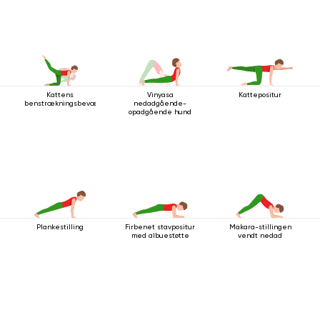
Kattens
Vinyasa
Kattepositur
benstrækningsbevægelse
nedadgående-
opadgående hund
Plankestilling
Firbenet stavpositur
Makara-stillingen
med albuestøtte
vendt nedad