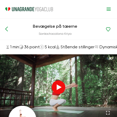
Bevægelse på tæerne
Asanas og øvelser
Stående stillinger
Sankochacalana Kriya
1 min
36 point
5 kcal
Stående stillinger
Dynamis