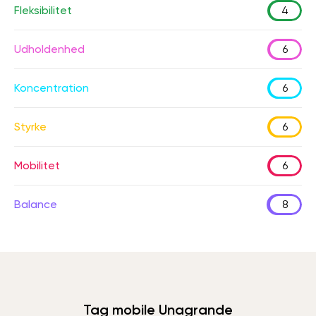
Fleksibilitet
4
Udholdenhed
6
Koncentration
6
Styrke
6
Mobilitet
6
Balance
8
Tag mobile Unagrande