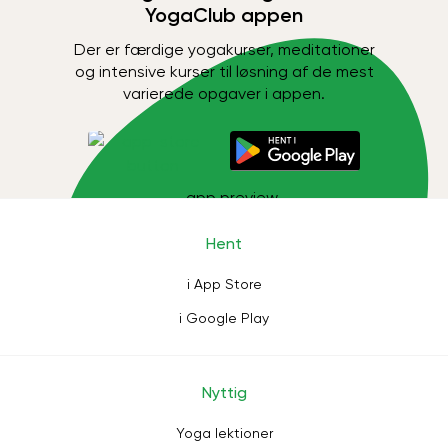
YogaClub appen
Der er færdige yogakurser, meditationer
og intensive kurser til løsning af de mest
varierede opgaver i appen.
Hent
i App Store
i Google Play
Nyttig
Yoga lektioner